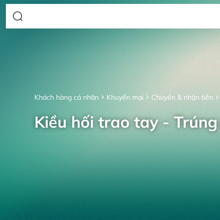
Khách hàng cá nhân
Khuyến mại
Chuyển & nhận tiền
Kiều hối trao tay - Trúng