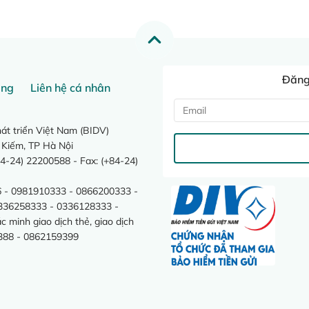
Đăng 
ang
Liên hệ cá nhân
t triển Việt Nam (BIDV)
 Kiếm, TP Hà Nội
4-24) 22200588 - Fax: (+84-24)
 - 0981910333 - 0866200333 -
0336258333 - 0336128333 -
minh giao dịch thẻ, giao dịch
388 - 0862159399