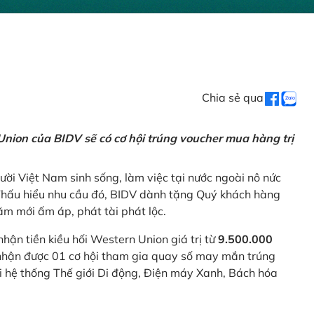
Chia sẻ qua
nion của BIDV sẽ có cơ hội trúng voucher mua hàng trị
ời Việt Nam sinh sống, làm việc tại nước ngoài nô nức
 Thấu hiểu nhu cầu đó, BIDV dành tặng Quý khách hàng
m mới ấm áp, phát tài phát lộc.
 nhận tiền kiều hối Western Union giá trị từ
9.500.000
ẽ nhận được 01 cơ hội tham gia quay số may mắn trúng
ại hệ thống Thế giới Di động, Điện máy Xanh, Bách hóa