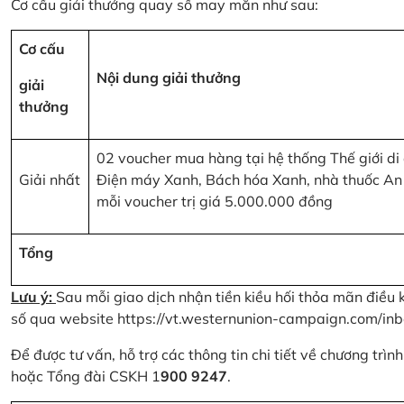
Cơ cấu giải thưởng quay số may mắn như sau:
Cơ cấu
Nội dung giải thưởng
giải
thưởng
02 voucher mua hàng tại hệ thống Thế giới di
Giải nhất
Điện máy Xanh, Bách hóa Xanh, nhà thuốc An
mỗi voucher trị giá 5.000.000 đồng
Tổng
Lưu ý:
Sau mỗi giao dịch nhận tiền kiều hối thỏa mãn điều 
số qua website
https://vt.westernunion-campaign.com/inb
Để được tư vấn, hỗ trợ các thông tin chi tiết về chương trì
hoặc Tổng đài CSKH 1
900 9247
.