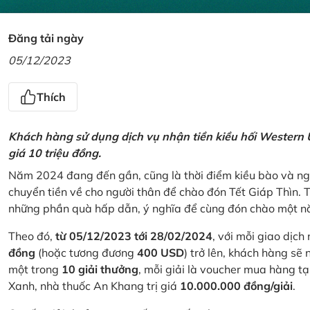
Đăng tải ngày
05/12/2023
Thích
Khách hàng sử dụng dịch vụ nhận tiền kiều hối Western U
giá 10 triệu đồng.
Năm 2024 đang đến gần, cũng là thời điểm kiều bào và ngư
chuyển tiền về cho người thân để chào đón Tết Giáp Thìn.
những phần quà hấp dẫn, ý nghĩa để cùng đón chào một nă
Theo đó,
từ 05/12/2023 tới 28/02/2024
, với mỗi giao dịch
đồng
(hoặc tương đương
400 USD
) trở lên, khách hàng s
một trong
10 giải thưởng
, mỗi giải là voucher mua hàng t
Xanh, nhà thuốc An Khang trị giá
10.000.000 đồng/giải
.