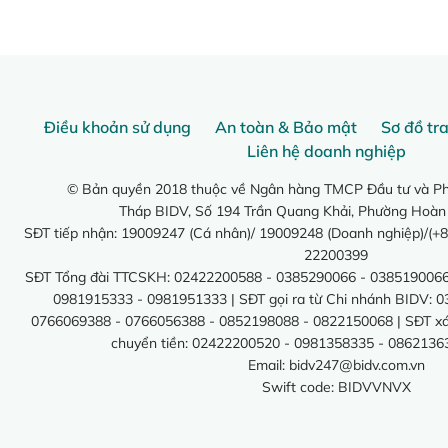
Điều khoản sử dụng
An toàn & Bảo mật
Sơ đồ tr
Liên hệ doanh nghiệp
© Bản quyền 2018 thuộc về Ngân hàng TMCP Đầu tư và Phá
Tháp BIDV, Số 194 Trần Quang Khải, Phường Hoàn
SĐT tiếp nhận: 19009247 (Cá nhân)/ 19009248 (Doanh nghiệp)/(+8
22200399
SĐT Tổng đài TTCSKH: 02422200588 - 0385290066 - 0385190066
0981915333 - 0981951333 | SĐT gọi ra từ Chi nhánh BIDV: 
0766069388 - 0766056388 - 0852198088 - 0822150068 | SĐT xác 
chuyển tiền: 02422200520 - 0981358335 - 0862136
Email:
bidv247@bidv.com.vn
Swift code: BIDVVNVX