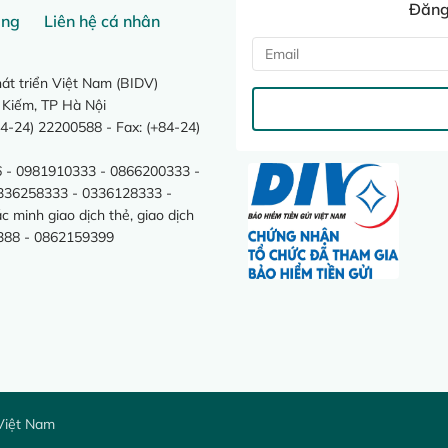
Đăng 
ang
Liên hệ cá nhân
t triển Việt Nam (BIDV)
 Kiếm, TP Hà Nội
4-24) 22200588 - Fax: (+84-24)
 - 0981910333 - 0866200333 -
0336258333 - 0336128333 -
minh giao dịch thẻ, giao dịch
388 - 0862159399
Việt Nam