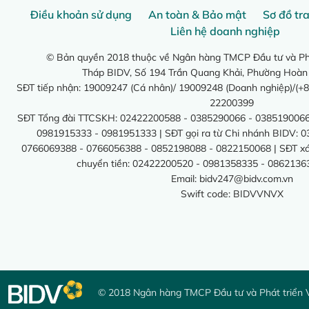
Điều khoản sử dụng
An toàn & Bảo mật
Sơ đồ tr
Liên hệ doanh nghiệp
© Bản quyền 2018 thuộc về Ngân hàng TMCP Đầu tư và Phá
Tháp BIDV, Số 194 Trần Quang Khải, Phường Hoàn
SĐT tiếp nhận: 19009247 (Cá nhân)/ 19009248 (Doanh nghiệp)/(+8
22200399
SĐT Tổng đài TTCSKH: 02422200588 - 0385290066 - 0385190066
0981915333 - 0981951333 | SĐT gọi ra từ Chi nhánh BIDV: 
0766069388 - 0766056388 - 0852198088 - 0822150068 | SĐT xác 
chuyển tiền: 02422200520 - 0981358335 - 0862136
Email:
bidv247@bidv.com.vn
Swift code: BIDVVNVX
© 2018 Ngân hàng TMCP Đầu tư và Phát triển 