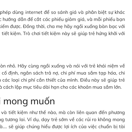
c phép dùng internet để so sánh giá và phân biệt sự khác
c hướng dẫn để cắt các phiếu giảm giá, và mỗi phiếu bạn
kiếm được. Đồng thời, cha mẹ hãy ngồi xuống bàn bạc với
tiết kiệm. Trò chơi tiết kiệm này sẽ giúp trẻ hứng khởi với
òn nhỏ. Hãy cùng ngồi xuống và nói với trẻ khái niệm về
cố định, ngân sách trả nợ, chi phí mua sắm tạp hóa, chi
 các loại chi phí cần thiết của mình. Điều này sẽ giúp trẻ
à cách lập mục tiêu dài hạn cho các khoản mua sắm lớn.
oài mong muốn
gì và tiết kiệm như thế nào, mà còn liên quan đến phương
g tương lai. Ví dụ, dạy trẻ sớm về các rủi ro không mong
à…. sẽ giúp chúng hiểu được lợi ích của việc chuẩn bị tài