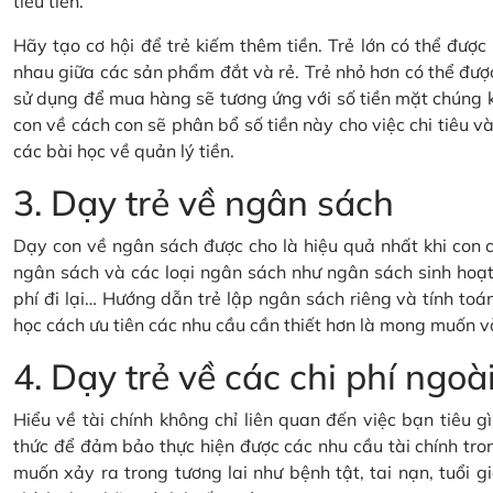
tiêu tiền.
Hãy tạo cơ hội để trẻ kiếm thêm tiền. Trẻ lớn có thể đượ
nhau giữa các sản phẩm đắt và rẻ. Trẻ nhỏ hơn có thể đượ
sử dụng để mua hàng sẽ tương ứng với số tiền mặt chúng 
con về cách con sẽ phân bổ số tiền này cho việc chi tiêu và 
các bài học về quản lý tiền.
3. Dạy trẻ về ngân sách
Dạy con về ngân sách được cho là hiệu quả nhất khi con c
ngân sách và các loại ngân sách như ngân sách sinh hoạt 
phí đi lại… Hướng dẫn trẻ lập ngân sách riêng và tính toán
học cách ưu tiên các nhu cầu cần thiết hơn là mong muốn v
4. Dạy trẻ về các chi phí ng
Hiểu về tài chính không chỉ liên quan đến việc bạn tiêu 
thức để đảm bảo thực hiện được các nhu cầu tài chính tron
muốn xảy ra trong tương lai như bệnh tật, tai nạn, tuổi gi