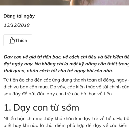
Đăng tải ngày
12/12/2019
Thích
Dạy con về giá trị tiền bạc, về cách chi tiêu và tiết kiệm 
đại ngày nay. Nó không chỉ là một kỹ năng cần thiết tro
thói quen, nhân cách tốt cho trẻ ngay khi còn nhỏ.
Từ tiền ảo cho đến các ứng dụng thanh toán di động, ngày 
dịch vụ bạn cần mua. Do vậy, các kiến thức về tài chính c
sau đây để bắt đầu dạy con trẻ các bài học về tiền.
1. Dạy con từ sớm
Nhiều bậc cha mẹ thấy khó khăn khi dạy trẻ về tiền. Họ bă
biết hay khi nào là thời điểm phù hợp để dạy về các kiến