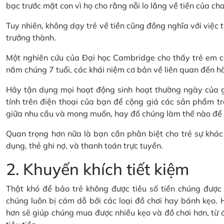
bạc trước mặt con vì họ cho rằng nỗi lo lắng về tiền của cha
Tuy nhiên, không dạy trẻ về tiền cũng đồng nghĩa với việc t
trưởng thành.
Một nghiên cứu của Đại học Cambridge cho thấy trẻ em có
năm chúng 7 tuổi, các khái niệm cơ bản về liên quan đến hành
Hãy tận dụng mọi hoạt động sinh hoạt thường ngày của gi
tính trên điện thoại của bạn để cộng giá các sản phẩm tr
giữa nhu cầu và mong muốn, hay đố chúng làm thế nào để ti
Quan trọng hơn nữa là bạn cần phân biệt cho trẻ sự khác 
dụng, thẻ ghi nợ, và thanh toán trực tuyến.
2. Khuyến khích tiết kiệm
Thật khó để bảo trẻ không được tiêu số tiền chúng được t
chúng luôn bị cám dỗ bởi các loại đồ chơi hay bánh kẹo. H
hơn sẽ giúp chúng mua được nhiều kẹo và đồ chơi hơn, từ đó