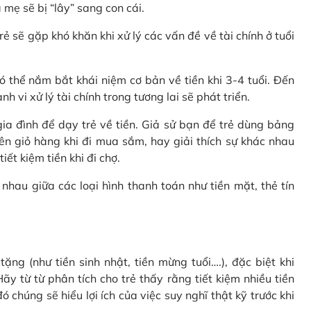
 mẹ sẽ bị “lây” sang con cái.
rẻ sẽ gặp khó khăn khi xử lý các vấn đề về tài chính ở tuổi
 thể nắm bắt khái niệm cơ bản về tiền khi 3-4 tuổi. Đến
 vi xử lý tài chính trong tương lai sẽ phát triển.
a đình để dạy trẻ về tiền. Giả sử bạn để trẻ dùng bảng
ên giỏ hàng khi đi mua sắm, hay giải thích sự khác nhau
ết kiệm tiền khi đi chợ.
nhau giữa các loại hình thanh toán như tiền mặt, thẻ tín
ặng (như tiền sinh nhật, tiền mừng tuổi….), đặc biệt khi
ãy từ từ phân tích cho trẻ thấy rằng tiết kiệm nhiều tiền
 chúng sẽ hiểu lợi ích của việc suy nghĩ thật kỹ trước khi