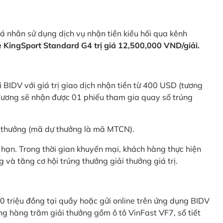
 nhân sử dụng dịch vụ nhận tiền kiều hối qua kênh
KingSport Standard G4 trị giá 12,500,000 VND/giải.
 BIDV với giá trị giao dịch nhận tiền từ 400 USD (tương
ương sẽ nhận được 01 phiếu tham gia quay số trúng
ự thưởng (mã dự thưởng là mã MTCN).
hạn. Trong thời gian khuyến mại, khách hàng thực hiện
và tăng cơ hội trúng thưởng giải thưởng giá trị.
0 triệu đồng tại quầy hoặc gửi online trên ứng dụng BIDV
g hàng trăm giải thưởng gồm ô tô VinFast VF7, sổ tiết