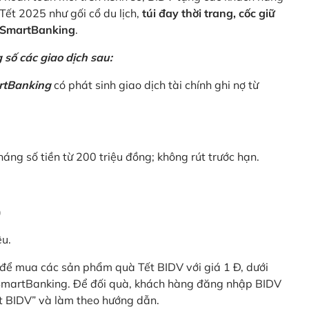
Tết 2025 như gối cổ du lịch,
túi đay thời trang, cốc giữ
V SmartBanking
.
số các giao dịch sau:
rtBanking
có phát sinh giao dịch tài chính ghi nợ từ
háng số tiền từ 200 triệu đồng; không rút trước hạn.
)
êu.
để mua các sản phẩm quà Tết BIDV với giá 1 Đ, dưới
 SmartBanking. Để đối quà, khách hàng đăng nhập BIDV
t BIDV” và làm theo hướng dẫn.