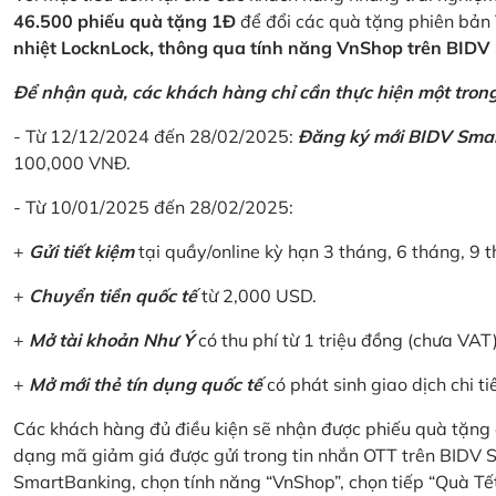
46.500 phiếu quà tặng 1Đ
để đổi các quà tặng phiên bản 
nhiệt LocknLock, thông qua tính năng VnShop trên BID
Để nhận quà, các khách hàng chỉ cần thực hiện một trong 
- Từ 12/12/2024 đến 28/02/2025:
Đăng ký mới BIDV Sma
100,000 VNĐ.
- Từ 10/01/2025 đến 28/02/2025:
+
Gửi tiết kiệm
tại quầy/online kỳ hạn 3 tháng, 6 tháng, 9 t
+
Chuyển tiền quốc tế
từ 2,000 USD.
+
Mở tài khoản Như Ý
có thu phí từ 1 triệu đồng (chưa VAT
+
Mở mới thẻ tín dụng quốc tế
có phát sinh giao dịch chi ti
Các khách hàng đủ điều kiện sẽ nhận được phiếu quà tặng 
dạng mã giảm giá được gửi trong tin nhắn OTT trên BIDV
SmartBanking, chọn tính năng “VnShop”, chọn tiếp “Quà Tế