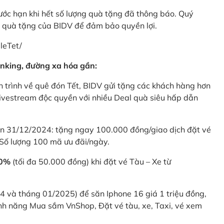
rước hạn khi hết số lượng quà tặng đã thông báo. Quý
u quà tặng của BIDV để đảm bảo quyền lợi.
leTet/
nking, đường xa hóa gần:
 trình về quê đón Tết, BIDV gửi tặng các khách hàng hơn
ivestream độc quyền với nhiều Deal quà siêu hấp dẫn
 31/12/2024: tặng ngay 100.000 đồng/giao dịch đặt vé
Số lượng 100 mã ưu đãi/ngày.
20%
(tối đa 50.000 đồng) khi đặt vé Tàu – Xe từ
4 và tháng 01/2025) để săn Iphone 16 giá 1 triệu đồng,
nh năng Mua sắm VnShop, Đặt vé tàu, xe, Taxi, vé xem