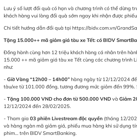
Lưu ý số lượt đổi quà có hạn và chương trình có thể dừng t
khách hàng vui lòng đổi quà sớm ngay khi nhận được phiế
Chi tiết hướng dẫn đổi quà tại
https://bidv.com.vn/GrandSa
Tặng 15.000++ mã giảm giá tàu xe Tết: có BIDV SmartBa
Đồng hành cùng hơn 12 triệu khách hàng cá nhân trên hành
15.000 ++ mã giảm giá tàu xe Tết cùng các chương trình L
như:
-
Giờ Vàng “12h00 – 14h00”
hàng ngày từ 12/12/2024 đến
tàu/xe từ 101.000 đồng, tương đương mức giảm đến 99%. 
-
Tặng 100.000 VND cho đơn từ 500.000 VND
và
Giảm 
12/12/2024 đến 28/02/2025.
- Tham gia
03 phiên Livestream độc quyền
(tháng 12/202
và hàng ngàn mã giảm giá, phiếu mua hàng khi sử dụng tí
phim… trên BIDV SmartBanking.