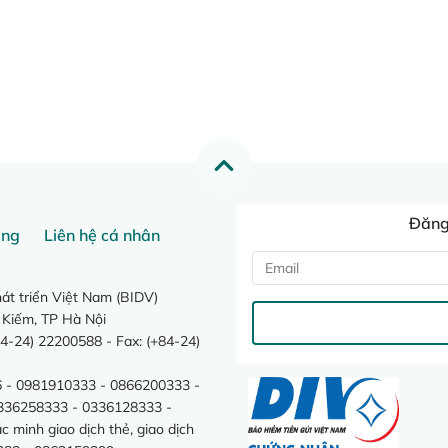
Đăng 
ang
Liên hệ cá nhân
t triển Việt Nam (BIDV)
 Kiếm, TP Hà Nội
4-24) 22200588 - Fax: (+84-24)
 - 0981910333 - 0866200333 -
0336258333 - 0336128333 -
minh giao dịch thẻ, giao dịch