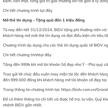
kiệm, tiền mặt, tổng giá trị giải thưởng lên tới gần 8 tỷ đồn
Chi tiết chương trình
tại đây
Mở thẻ tín dụng – Tặng quà đến 1 triệu đồng
Từ nay đến hết 31/12/2024, BIDV tặng phí thường niên và t
khách hàng mở mới thẻ tín dụng và đạt điều kiện chi tiêu tố
Chương trình áp dụng cho các thẻ tín dụng quốc tế BIDV n
Chi tiết chương trình
tại đây
Tặng đến 999k khi mở tài khoản Số đẹp như Ý – Phú quý c
Trao gửi lời chúc đầu xuân may mắn tài lộc đến khách hà
đến 999.000 đồng khi khách hàng mở tài khoản số đẹp tại
Trang thông tin chương trình tại:
https://bidv.com.vn/Grand
Để có thêm thông tin chi tiết và được hỗ trợ, tư vấn, Quý 
nhánh BIDV gần nhất.