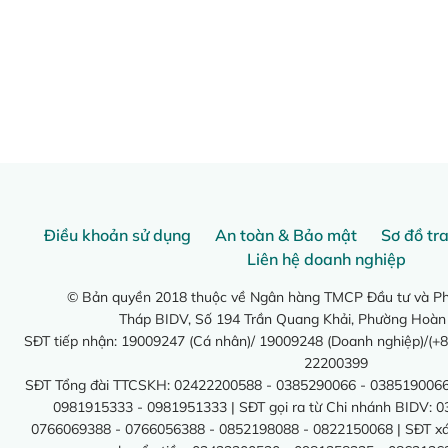
Điều khoản sử dụng
An toàn & Bảo mật
Sơ đồ tr
Liên hệ doanh nghiệp
© Bản quyền 2018 thuộc về Ngân hàng TMCP Đầu tư và Phá
Tháp BIDV, Số 194 Trần Quang Khải, Phường Hoàn
SĐT tiếp nhận: 19009247 (Cá nhân)/ 19009248 (Doanh nghiệp)/(+8
22200399
SĐT Tổng đài TTCSKH: 02422200588 - 0385290066 - 0385190066
0981915333 - 0981951333 | SĐT gọi ra từ Chi nhánh BIDV: 
0766069388 - 0766056388 - 0852198088 - 0822150068 | SĐT xác 