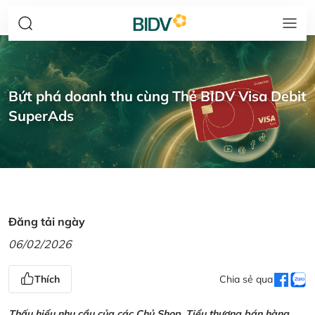
Bứt phá doanh thu cùng Thẻ BIDV Visa Debit
SuperAds
Đăng tải ngày
06/02/2026
Thích
Chia sẻ qua
Thấu hiểu nhu cầu của các Chủ Shop, Tiểu thương bán hàng