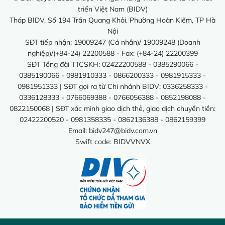
triển Việt Nam (BIDV)
Tháp BIDV, Số 194 Trần Quang Khải, Phường Hoàn Kiếm, TP Hà
Nội
SĐT tiếp nhận: 19009247 (Cá nhân)/ 19009248 (Doanh
nghiệp)/(+84-24) 22200588 - Fax: (+84-24) 22200399
SĐT Tổng đài TTCSKH: 02422200588 - 0385290066 -
0385190066 - 0981910333 - 0866200333 - 0981915333 -
0981951333 | SĐT gọi ra từ Chi nhánh BIDV: 0336258333 -
0336128333 - 0766069388 - 0766056388 - 0852198088 -
0822150068 | SĐT xác minh giao dịch thẻ, giao dịch chuyển tiền:
02422200520 - 0981358335 - 0862136388 - 0862159399
Email:
bidv247@bidv.com.vn
Swift code: BIDVVNVX