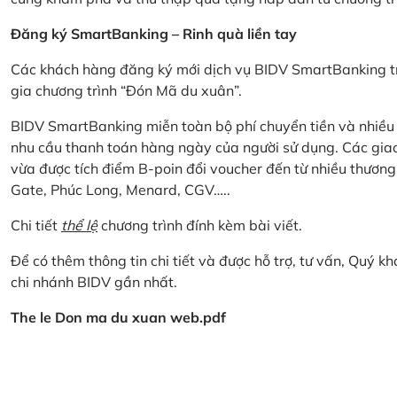
Đăng ký SmartBanking – Rinh quà liền tay
Các khách hàng đăng ký mới dịch vụ BIDV SmartBanking tr
gia chương trình “Đón Mã du xuân”.
BIDV SmartBanking miễn toàn bộ phí chuyển tiền và nhiều lo
nhu cầu thanh toán hàng ngày của người sử dụng. Các giao
vừa được tích điểm B-poin đổi voucher đến từ nhiều thương
Gate, Phúc Long, Menard, CGV…..
Chi tiết
thể lệ
chương trình đính kèm bài viết.
Để có thêm thông tin chi tiết và được hỗ trợ, tư vấn, Quý 
chi nhánh BIDV gần nhất.
The le Don ma du xuan web.pdf