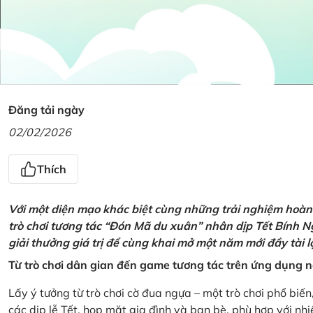
Đăng tải ngày
02/02/2026
Thích
Với một diện mạo khác biệt cùng những trải nghiệm hoàn t
trò chơi tương tác “Đón Mã du xuân” nhân dịp Tết Bính 
giải thưởng giá trị để cùng khai mở một năm mới đầy tài 
Từ trò chơi dân gian đến game tương tác trên ứng dụng
Lấy ý tưởng từ trò chơi cờ đua ngựa – một trò chơi phổ biến
các dịp lễ Tết, họp mặt gia đình và bạn bè, phù hợp với nh