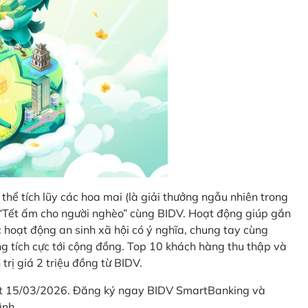
thể tích lũy các hoa mai (là giải thưởng ngẫu nhiên trong
i “Tết ấm cho người nghèo” cùng BIDV. Hoạt động giúp gắn
hoạt động an sinh xã hội có ý nghĩa, chung tay cùng
ống tích cực tới cộng đồng. Top 10 khách hàng thu thập và
trị giá 2 triệu đồng từ BIDV.
hết 15/03/2026. Đăng ký ngay BIDV SmartBanking và
ình.