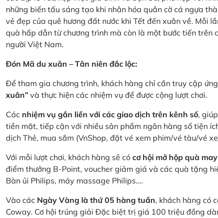
những biến tấu sáng tạo khi nhân hóa quân cờ cá ngựa thà
vẻ đẹp của quê hương đất nước khi Tết đến xuân về. Mỗi lầ
quà hấp dẫn từ chương trình mà còn là một bước tiến trên
người Việt Nam.
Đón Mã du xuân – Tân niên đắc lộc:
Để tham gia chương trình, khách hàng chỉ cần truy cập ứ
xuân”
và thực hiện các nhiệm vụ để được cộng lượt chơi.
Các
nhiệm vụ gắn liền với các giao dịch trên kênh số
, giú
tiền mặt, tiếp cận với nhiều sản phẩm ngân hàng số tiện íc
dịch Thẻ, mua sắm (VnShop, đặt vé xem phim/vé tàu/vé x
Với mỗi lượt chơi, khách hàng sẽ có
cơ hội mở hộp quà may
điểm thưởng B-Point, voucher giảm giá và các quà tặng hiện
Bàn ủi Philips, máy massage Philips….
Vào các
Ngày Vàng là thứ 05 hàng tuần
, khách hàng có c
Coway. Cơ hội trúng giải Đặc biệt trị giá 100 triệu đồng 