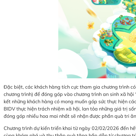
Đặc biệt, các khách hàng tích cực tham gia chương trình có 
chương trình) để đóng góp vào chương trình an sinh xã hộ
kết những khách hàng có mong muốn góp sức thực hiện các 
BIDV thực hiện trách nhiệm xã hội, lan tỏa những giá trị s
đóng góp nhiều hoa mai nhất sẽ nhận được phần quà tri ân 
Chương trình dự kiến triển khai từ ngày 02/02/2026 đến 
cùng khám phá và thu thập quà tặng hấp dẫn từ chương tr