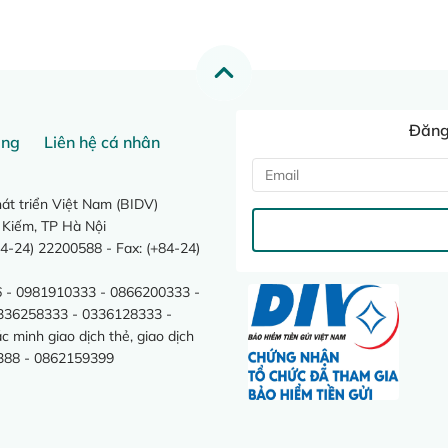
Đăng 
ang
Liên hệ cá nhân
t triển Việt Nam (BIDV)
 Kiếm, TP Hà Nội
4-24) 22200588 - Fax: (+84-24)
 - 0981910333 - 0866200333 -
0336258333 - 0336128333 -
minh giao dịch thẻ, giao dịch
388 - 0862159399