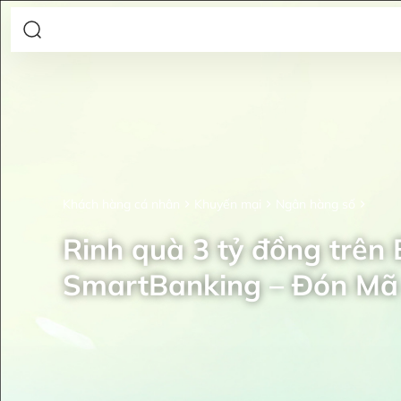
Khách hàng cá nhân
Khuyến mại
Ngân hàng số
Rinh quà 3 tỷ đồng trên
SmartBanking – Đón Mã