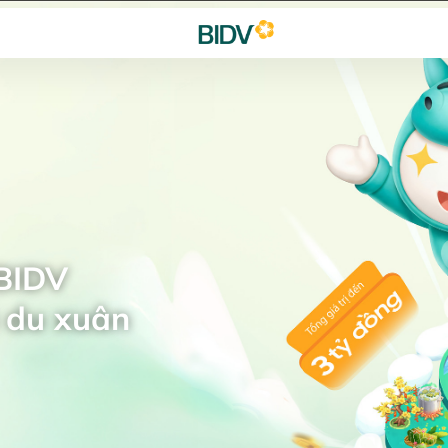
 BIDV
 du xuân