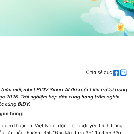
Chia sẻ qua
oàn mới, robot BIDV Smart AI đã xuất hiện trở lại trong
Ngọ 2026. Trải nghiệm hấp dẫn cùng hàng trăm nghìn
lộc cùng BIDV.
 ngân hàng:
, quen thuộc tại Việt Nam, đặc biệt được yêu thích trong
iều lứa tuổi, chương trình “Đón Mã du xuân” đã đem đến