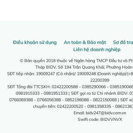
Điều khoản sử dụng
An toàn & Bảo mật
Sơ đồ tr
Liên hệ doanh nghiệp
© Bản quyền 2018 thuộc về Ngân hàng TMCP Đầu tư và Phá
Tháp BIDV, Số 194 Trần Quang Khải, Phường Hoàn
SĐT tiếp nhận: 19009247 (Cá nhân)/ 19009248 (Doanh nghiệp)/(+8
22200399
SĐT Tổng đài TTCSKH: 02422200588 - 0385290066 - 0385190066
0981915333 - 0981951333 | SĐT gọi ra từ Chi nhánh BIDV: 
0766069388 - 0766056388 - 0852198088 - 0822150068 | SĐT xác 
chuyển tiền: 02422200520 - 0981358335 - 0862136
Email:
bidv247@bidv.com.vn
Swift code: BIDVVNVX