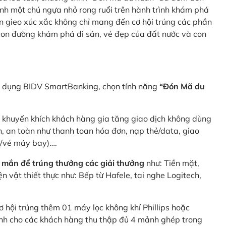
nh một chú ngựa nhỏ rong ruổi trên hành trình khám phá
n gieo xúc xắc không chỉ mang đến cơ hội trúng các phần
 con đường khám phá di sản, vẻ đẹp của đất nước và con
ng dụng BIDV SmartBanking, chọn tính năng
“Đón Mã du
p khuyến khích khách hàng gia tăng giao dịch không dùng
h, an toàn như thanh toan hóa đơn, nạp thẻ/data, giao
e/vé máy bay)….
 mắn để trúng thưởng các giải thưởng
như: Tiền mặt,
 vật thiết thực như: Bếp từ Hafele, tai nghe Logitech,
ơ hội trúng thêm 01 máy lọc không khí Phillips hoặc
dành cho các khách hàng thu thập đủ 4 mảnh ghép trong