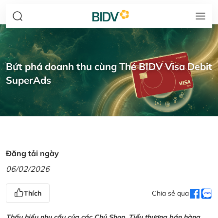
Bứt phá doanh thu cùng Thẻ BIDV Visa Debit
SuperAds
Đăng tải ngày
06/02/2026
Thích
Chia sẻ qua
Thấu hiểu nhu cầu của các Chủ Shop, Tiểu thương bán hàng