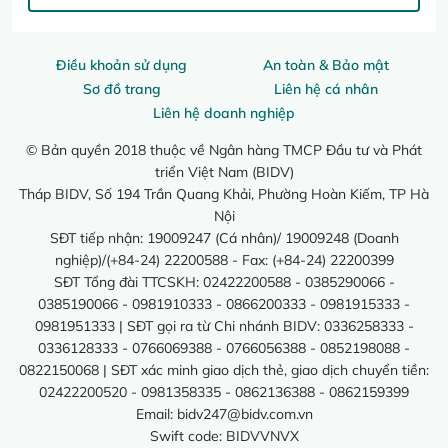
Điều khoản sử dụng
An toàn & Bảo mật
Sơ đồ trang
Liên hệ cá nhân
Liên hệ doanh nghiệp
© Bản quyền 2018 thuộc về Ngân hàng TMCP Đầu tư và Phát
triển Việt Nam (BIDV)
Tháp BIDV, Số 194 Trần Quang Khải, Phường Hoàn Kiếm, TP Hà
Nội
SĐT tiếp nhận: 19009247 (Cá nhân)/ 19009248 (Doanh
nghiệp)/(+84-24) 22200588 - Fax: (+84-24) 22200399
SĐT Tổng đài TTCSKH: 02422200588 - 0385290066 -
0385190066 - 0981910333 - 0866200333 - 0981915333 -
0981951333 | SĐT gọi ra từ Chi nhánh BIDV: 0336258333 -
0336128333 - 0766069388 - 0766056388 - 0852198088 -
0822150068 | SĐT xác minh giao dịch thẻ, giao dịch chuyển tiền:
02422200520 - 0981358335 - 0862136388 - 0862159399
Email:
bidv247@bidv.com.vn
Swift code: BIDVVNVX