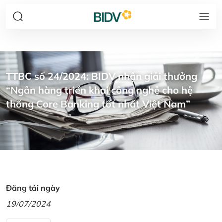
TTBC số 24/2024: BIDV nhận giải thưởng
“Ngân hàng triển khai công nghệ cho hệ
thống Core Banking tốt nhất Việt Nam”
Đăng tải ngày
19/07/2024