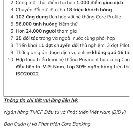
Cùng một thời điểm tại hơn
1.000 điểm giao dịch
Chuyển đổi dữ liệu cho
18 triệu khách hàng
102 ứng dụng
tích hợp với hệ thống Core Profile
96.000 tình huống
kiểm thử
Hơn
24.000 người
tham gia
25 đối tác
trong và ngoài nước cùng phối hợp
Triển khai 1
1 đợt chuyển đổi
thử nghiệm, 3 đợt Pilot 
Thời gian gián đoạn dịch vụ online
không quá 16 tiế
Hợp long triển khai hệ thống Payment hub cùng Core 
đầu tiên tại Việt Nam
, T
op 30% ngân hàng
trên thế 
ISO20022
Thông tin chi tiết vui lòng liên hệ:
Ngân hàng TMCP Đầu tư và Phát triển Việt Nam (BIDV)
Ban Quản lý và Phát triển Core Banking