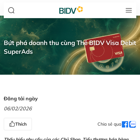
Bứt phá doanh thu cùng Thẻ BIDV Visa Debit
SuperAds
Đăng tải ngày
06/02/2026
Thích
Chia sẻ qua
Thấu hiểu nhu cầu của các Chủ Shop, Tiểu thương bán hàng