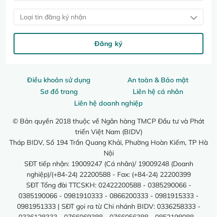
Loại tin đăng ký nhận
Đăng ký
Điều khoản sử dụng
An toàn & Bảo mật
Sơ đồ trang
Liên hệ cá nhân
Liên hệ doanh nghiệp
© Bản quyền 2018 thuộc về Ngân hàng TMCP Đầu tư và Phát
triển Việt Nam (BIDV)
Tháp BIDV, Số 194 Trần Quang Khải, Phường Hoàn Kiếm, TP Hà
Nội
SĐT tiếp nhận: 19009247 (Cá nhân)/ 19009248 (Doanh
nghiệp)/(+84-24) 22200588 - Fax: (+84-24) 22200399
SĐT Tổng đài TTCSKH: 02422200588 - 0385290066 -
0385190066 - 0981910333 - 0866200333 - 0981915333 -
0981951333 | SĐT gọi ra từ Chi nhánh BIDV: 0336258333 -
0336128333 - 0766069388 - 0766056388 - 0852198088 -