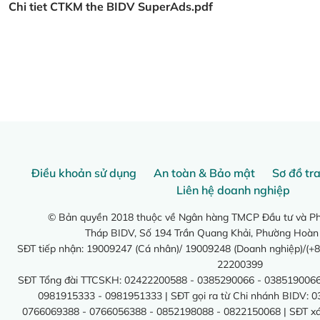
Chi tiet CTKM the BIDV SuperAds.pdf
Điều khoản sử dụng
An toàn & Bảo mật
Sơ đồ tr
Liên hệ doanh nghiệp
© Bản quyền 2018 thuộc về Ngân hàng TMCP Đầu tư và Phá
Tháp BIDV, Số 194 Trần Quang Khải, Phường Hoàn
SĐT tiếp nhận: 19009247 (Cá nhân)/ 19009248 (Doanh nghiệp)/(+8
22200399
SĐT Tổng đài TTCSKH: 02422200588 - 0385290066 - 0385190066
0981915333 - 0981951333 | SĐT gọi ra từ Chi nhánh BIDV: 
0766069388 - 0766056388 - 0852198088 - 0822150068 | SĐT xác 