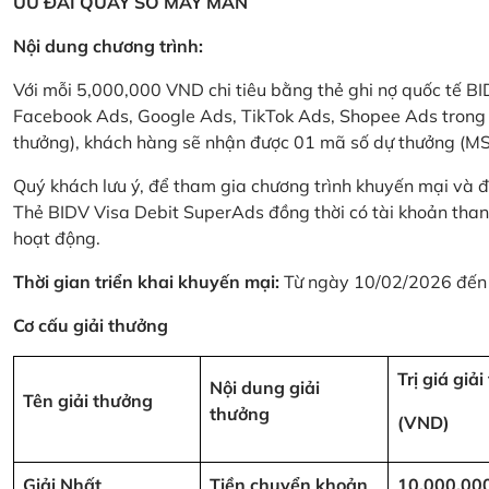
ƯU ĐÃI QUAY SỐ MAY MẮN
Nội dung chương trình:
Với mỗi 5,000,000 VND chi tiêu bằng thẻ ghi nợ quốc tế
Facebook Ads, Google Ads, TikTok Ads, Shopee Ads trong thời
thưởng), khách hàng sẽ nhận được 01 mã số dự thưởng (M
Quý khách lưu ý, để tham gia chương trình khuyến mại và đ
Thẻ BIDV Visa Debit SuperAds đồng thời có tài khoản tha
hoạt động.
Thời gian triển khai khuyến mại:
Từ ngày 10/02/2026 đến
Cơ cấu giải thưởng
Trị giá giả
Nội dung giải
Tên giải thưởng
thưởng
(VND)
Giải Nhất
Tiền chuyển khoản
10,000,00