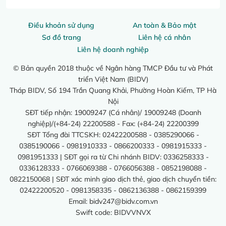
Điều khoản sử dụng
An toàn & Bảo mật
Sơ đồ trang
Liên hệ cá nhân
Liên hệ doanh nghiệp
© Bản quyền 2018 thuộc về Ngân hàng TMCP Đầu tư và Phát
triển Việt Nam (BIDV)
Tháp BIDV, Số 194 Trần Quang Khải, Phường Hoàn Kiếm, TP Hà
Nội
SĐT tiếp nhận: 19009247 (Cá nhân)/ 19009248 (Doanh
nghiệp)/(+84-24) 22200588 - Fax: (+84-24) 22200399
SĐT Tổng đài TTCSKH: 02422200588 - 0385290066 -
0385190066 - 0981910333 - 0866200333 - 0981915333 -
0981951333 | SĐT gọi ra từ Chi nhánh BIDV: 0336258333 -
0336128333 - 0766069388 - 0766056388 - 0852198088 -
0822150068 | SĐT xác minh giao dịch thẻ, giao dịch chuyển tiền:
02422200520 - 0981358335 - 0862136388 - 0862159399
Email:
bidv247@bidv.com.vn
Swift code: BIDVVNVX