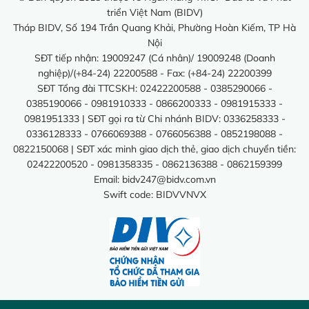
triển Việt Nam (BIDV)
Tháp BIDV, Số 194 Trần Quang Khải, Phường Hoàn Kiếm, TP Hà
Nội
SĐT tiếp nhận: 19009247 (Cá nhân)/ 19009248 (Doanh
nghiệp)/(+84-24) 22200588 - Fax: (+84-24) 22200399
SĐT Tổng đài TTCSKH: 02422200588 - 0385290066 -
0385190066 - 0981910333 - 0866200333 - 0981915333 -
0981951333 | SĐT gọi ra từ Chi nhánh BIDV: 0336258333 -
0336128333 - 0766069388 - 0766056388 - 0852198088 -
0822150068 | SĐT xác minh giao dịch thẻ, giao dịch chuyển tiền:
02422200520 - 0981358335 - 0862136388 - 0862159399
Email:
bidv247@bidv.com.vn
Swift code: BIDVVNVX