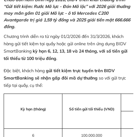
“Gửi tiết kiệm: Rước Mã lực - Đón Mã lộc” với 2026 giải thưởng
may mắn gồm 01 giải Mã lực - ô tô Mercedes C200
Avantgarde trị giá 1,59 tỷ đồng và 2025 giải tiền mặt 666.666
đồng.
Chương trình diễn ra từ ngày 01/2/2026 đến 31/3/2026, khách
hàng gửi tiết kiệm tại quầy hoặc gửi online trên ứng dụng BIDV
SmartBanking
kỳ hạn 6, 12, 13, 18 và 24 tháng, với số tiền gửi
tối thiểu từ 100 triệu đồng
.
Đặc biệt, khách hàng
gửi tiết kiệm trực tuyến trên BIDV
SmartBanking sẽ nhận gấp đôi mã dự thưởng
so với gửi trực
tiếp tại quầy, cụ thể:
Kỳ hạn (tháng)
Số tiền gửi tối thiểu (VND)
6
100.000.000