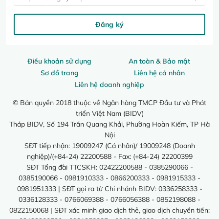
Đăng ký
Điều khoản sử dụng
An toàn & Bảo mật
Sơ đồ trang
Liên hệ cá nhân
Liên hệ doanh nghiệp
© Bản quyền 2018 thuộc về Ngân hàng TMCP Đầu tư và Phát
triển Việt Nam (BIDV)
Tháp BIDV, Số 194 Trần Quang Khải, Phường Hoàn Kiếm, TP Hà
Nội
SĐT tiếp nhận: 19009247 (Cá nhân)/ 19009248 (Doanh
nghiệp)/(+84-24) 22200588 - Fax: (+84-24) 22200399
SĐT Tổng đài TTCSKH: 02422200588 - 0385290066 -
0385190066 - 0981910333 - 0866200333 - 0981915333 -
0981951333 | SĐT gọi ra từ Chi nhánh BIDV: 0336258333 -
0336128333 - 0766069388 - 0766056388 - 0852198088 -
0822150068 | SĐT xác minh giao dịch thẻ, giao dịch chuyển tiền: