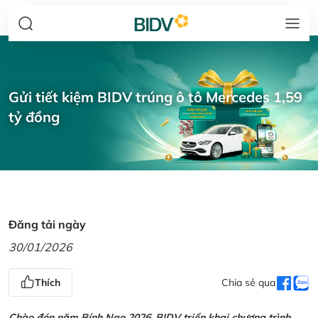
Gửi tiết kiệm BIDV trúng ô tô Mercedes 1,59
tỷ đồng
Đăng tải ngày
30/01/2026
Thích
Chia sẻ qua
Chào đón năm Bính Ngọ 2026, BIDV triển khai chương trình