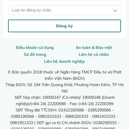
Loại tin đăng ký nhận
Đăng ký
Điều khoản sử dụng
An toàn & Bảo mật
Sơ đồ trang
Liên hệ cá nhân
Liên hệ doanh nghiệp
© Bản quyền 2018 thuộc về Ngân hàng TMCP Đầu tư và Phát
triển Việt Nam (BIDV)
Tháp BIDV, Số 194 Trần Quang Khải, Phường Hoàn Kiếm, TP Hà
Nội
SĐT tiếp nhận: 19009247 (Cá nhân)/ 19009248 (Doanh
nghiệp)/(+84-24) 22200588 - Fax: (+84-24) 22200399
SĐT Tổng đài TTCSKH: 02422200588 - 0385290066 -
0385190066 - 0981910333 - 0866200333 - 0981915333 -
0981951333 | SĐT gọi ra từ Chi nhánh BIDV: 0336258333 -
0336128333 - 0766069388 - 0766056388 - 0852198088 -