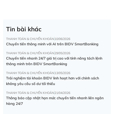
Tin bài khác
THANH TOÁN & CHUYỂN KHOẢN
10/06/2026
Chuyển tiền thông minh với AI trên BIDV SmartBanking
THANH TOÁN & CHUYỂN KHOẢN
29/05/2026
Chuyển tiền nhanh 24/7 giá trị cao với tính năng tách lệnh
thông minh trên BIDV SmartBanking
THANH TOÁN & CHUYỂN KHOẢN
13/05/2026
Trải nghiệm tài khoản BIDV linh hoạt hơn với chính sách
không yêu cầu số dư tối thiểu
THANH TOÁN & CHUYỂN KHOẢN
21/04/2026
Thông báo cập nhật hạn mức chuyển tiền nhanh liên ngân
hàng 24/7