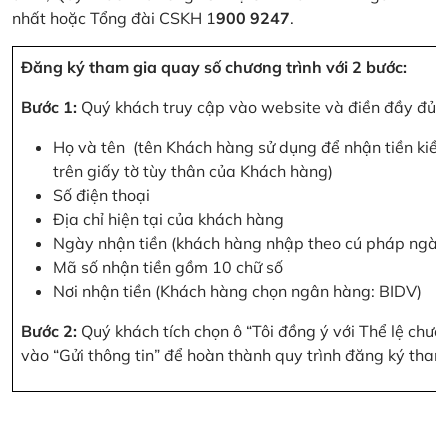
nhất hoặc Tổng đài CSKH 1
900 9247
.
Đăng ký tham gia quay số chương trình với 2 bước:
Bước 1:
Quý khách truy cập vào website và điền đầy đủ cá
Họ và tên (tên Khách hàng sử dụng để nhận tiền kiều
trên giấy tờ tùy thân của Khách hàng)
Số điện thoại
Địa chỉ hiện tại của khách hàng
Ngày nhận tiền (khách hàng nhập theo cú pháp ngà
Mã số nhận tiền gồm 10 chữ số
Nơi nhận tiền (Khách hàng chọn ngân hàng: BIDV)
Bước 2:
Quý khách tích chọn ô “Tôi đồng ý với Thể lệ chư
vào “Gửi thông tin” để hoàn thành quy trình đăng ký tham