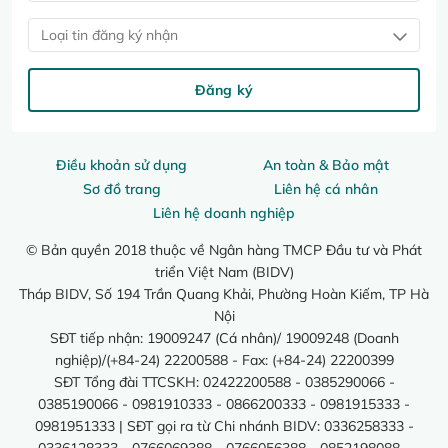
Loại tin đăng ký nhận
Đăng ký
Điều khoản sử dụng
An toàn & Bảo mật
Sơ đồ trang
Liên hệ cá nhân
Liên hệ doanh nghiệp
© Bản quyền 2018 thuộc về Ngân hàng TMCP Đầu tư và Phát
triển Việt Nam (BIDV)
Tháp BIDV, Số 194 Trần Quang Khải, Phường Hoàn Kiếm, TP Hà
Nội
SĐT tiếp nhận: 19009247 (Cá nhân)/ 19009248 (Doanh
nghiệp)/(+84-24) 22200588 - Fax: (+84-24) 22200399
SĐT Tổng đài TTCSKH: 02422200588 - 0385290066 -
0385190066 - 0981910333 - 0866200333 - 0981915333 -
0981951333 | SĐT gọi ra từ Chi nhánh BIDV: 0336258333 -
0336128333 - 0766069388 - 0766056388 - 0852198088 -