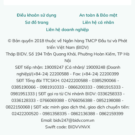
Điều khoản sử dụng
An toàn & Bảo mật
Sơ đồ trang
Liên hệ cá nhân
Liên hệ doanh nghiệp
© Bản quyền 2018 thuộc về Ngân hàng TMCP Đầu tư và Phát
triển Việt Nam (BIDV)
Tháp BIDV, Số 194 Trần Quang Khải, Phường Hoàn Kiếm, TP Hà
Nội
SĐT tiếp nhận: 19009247 (Cá nhân)/ 19009248 (Doanh
nghiệp)/(+84-24) 22200588 - Fax: (+84-24) 22200399
SĐT Tổng đài TTCSKH: 02422200588 - 0385290066 -
0385190066 - 0981910333 - 0866200333 - 0981915333 -
0981951333 | SĐT gọi ra từ Chi nhánh BIDV: 0336258333 -
0336128333 - 0766069388 - 0766056388 - 0852198088 -
0822150068 | SĐT xác minh giao dịch thẻ, giao dịch chuyển tiền:
02422200520 - 0981358335 - 0862136388 - 0862159399
Email:
bidv247@bidv.com.vn
Swift code: BIDVVNVX