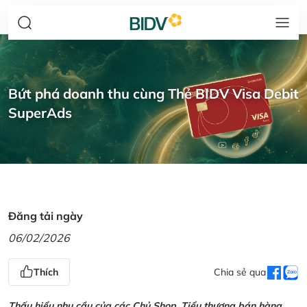
Bứt phá doanh thu cùng Thẻ BIDV Visa Debit
SuperAds
Đăng tải ngày
06/02/2026
Thích
Chia sẻ qua
Thấu hiểu nhu cầu của các Chủ Shop, Tiểu thương bán hàng