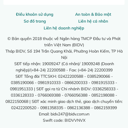
Điều khoản sử dụng
An toàn & Bảo mật
Sơ đồ trang
Liên hệ cá nhân
Liên hệ doanh nghiệp
© Bản quyền 2018 thuộc về Ngân hàng TMCP Đầu tư và Phát
triển Việt Nam (BIDV)
Tháp BIDV, Số 194 Trần Quang Khải, Phường Hoàn Kiếm, TP Hà
Nội
SĐT tiếp nhận: 19009247 (Cá nhân)/ 19009248 (Doanh
nghiệp)/(+84-24) 22200588 - Fax: (+84-24) 22200399
SĐT Tổng đài TTCSKH: 02422200588 - 0385290066 -
0385190066 - 0981910333 - 0866200333 - 0981915333 -
0981951333 | SĐT gọi ra từ Chi nhánh BIDV: 0336258333 -
0336128333 - 0766069388 - 0766056388 - 0852198088 -
0822150068 | SĐT xác minh giao dịch thẻ, giao dịch chuyển tiền:
02422200520 - 0981358335 - 0862136388 - 0862159399
Email:
bidv247@bidv.com.vn
Swift code: BIDVVNVX