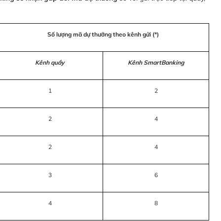
Số lượng mã dự thưởng theo kênh gửi (*)
Kênh quầy
Kênh SmartBanking
1
2
2
4
2
4
3
6
4
8