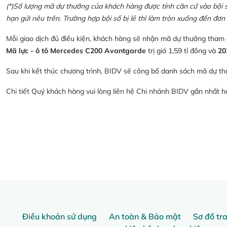
(*)Số lượng mã dự thưởng của khách hàng được tính căn cứ vào bội số 
hạn gửi nêu trên. Trường hợp bội số bị lẻ thì làm tròn xuống đến đơn 
Mỗi giao dịch đủ điều kiện, khách hàng sẽ nhận mã dự thưởng tham
Mã lực - ô tô Mercedes C200 Avantgarde
trị giá 1,59 tỉ đồng và
20
Sau khi kết thúc chương trình, BIDV sẽ công bố danh sách mã dự th
Chi tiết Quý khách hàng vui lòng liên hệ Chi nhánh BIDV gần nhất 
Điều khoản sử dụng
An toàn & Bảo mật
Sơ đồ tr