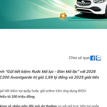
Chia sẻ qua
h “Gửi tiết kiệm: Rước Mã lực - Đón Mã lộc” với 2026
C200 Avantgarde trị giá 1,59 tỷ đồng và 2025 giải tiền
ửi tiết kiệm tại quầy hoặc gửi online trên ứng dụng BIDV
thiểu từ 100 triệu đồng
.
nking sẽ nhận gấp đôi mã dự thưởng
so với gửi trực tiếp tại quầy,