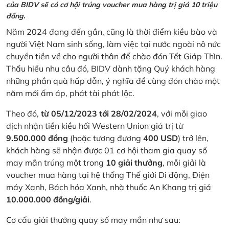
của BIDV sẽ có cơ hội trúng voucher mua hàng trị giá 10 triệu
đồng.
Năm 2024 đang đến gần, cũng là thời điểm kiều bào và
người Việt Nam sinh sống, làm việc tại nước ngoài nô nức
chuyển tiền về cho người thân để chào đón Tết Giáp Thìn.
Thấu hiểu nhu cầu đó, BIDV dành tặng Quý khách hàng
những phần quà hấp dẫn, ý nghĩa để cùng đón chào một
năm mới ấm áp, phát tài phát lộc.
Theo đó,
từ 05/12/2023 tới 28/02/2024
, với mỗi giao
dịch nhận tiền kiều hối Western Union giá trị từ
9.500.000 đồng
(hoặc tương đương
400 USD
) trở lên,
khách hàng sẽ nhận được 01 cơ hội tham gia quay số
may mắn trúng một trong
10 giải thưởng
, mỗi giải là
voucher mua hàng tại hệ thống Thế giới Di động, Điện
máy Xanh, Bách hóa Xanh, nhà thuốc An Khang trị giá
10.000.000 đồng/giải
.
Cơ cấu giải thưởng quay số may mắn như sau: