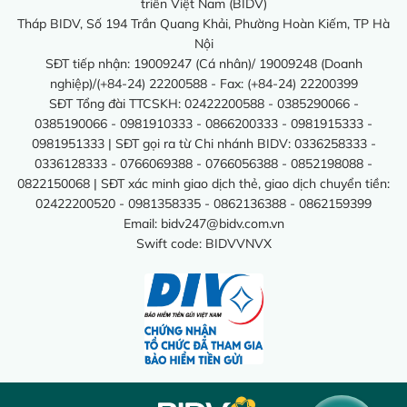
triển Việt Nam (BIDV)
Tháp BIDV, Số 194 Trần Quang Khải, Phường Hoàn Kiếm, TP Hà
Nội
SĐT tiếp nhận: 19009247 (Cá nhân)/ 19009248 (Doanh
nghiệp)/(+84-24) 22200588 - Fax: (+84-24) 22200399
SĐT Tổng đài TTCSKH: 02422200588 - 0385290066 -
0385190066 - 0981910333 - 0866200333 - 0981915333 -
0981951333 | SĐT gọi ra từ Chi nhánh BIDV: 0336258333 -
0336128333 - 0766069388 - 0766056388 - 0852198088 -
0822150068 | SĐT xác minh giao dịch thẻ, giao dịch chuyển tiền:
02422200520 - 0981358335 - 0862136388 - 0862159399
Email:
bidv247@bidv.com.vn
Swift code: BIDVVNVX