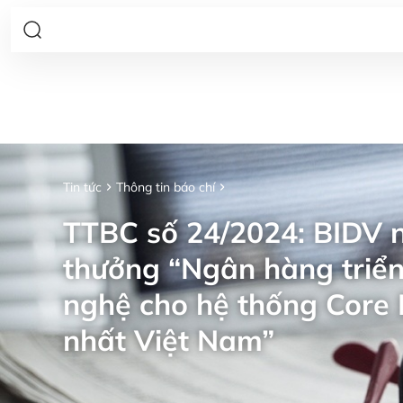
Tin tức
Thông tin báo chí
TTBC số 24/2024: BIDV n
thưởng “Ngân hàng triển
nghệ cho hệ thống Core 
nhất Việt Nam”