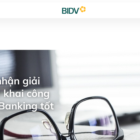
hận giải
 khai công
Banking tốt