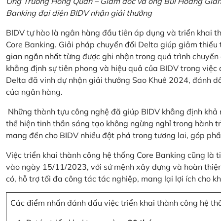
Ông Trương Hồng Quân – Giám đốc và ông Bùi Hoàng Giang
Banking đại diện BIDV nhận giải thưởng
BIDV tự hào là ngân hàng đầu tiên áp dụng và triển khai 
Core Banking. Giải pháp chuyển đổi Delta giúp giảm thiểu t
gian ngắn nhất từng được ghi nhận trong quá trình chuyển
khẳng định sự tiên phong và hiệu quả của BIDV trong việc
Delta đã vinh dự nhận giải thưởng Sao Khuê 2024, đánh dấ
của ngân hàng.
Những thành tựu công nghệ đã giúp BIDV khẳng định khả nă
thể hiện tinh thần sáng tạo không ngừng nghỉ trong hành tr
mang đến cho BIDV nhiều đột phá trong tương lai, góp phầ
Việc triển khai thành công hệ thống Core Banking cũng là 
vào ngày 15/11/2023, với sứ mệnh xây dựng và hoàn thiện 
có, hỗ trợ tối đa công tác tác nghiệp, mang lại lợi ích cho
Các điểm nhấn đánh dấu việc triển khai thành công hệ th