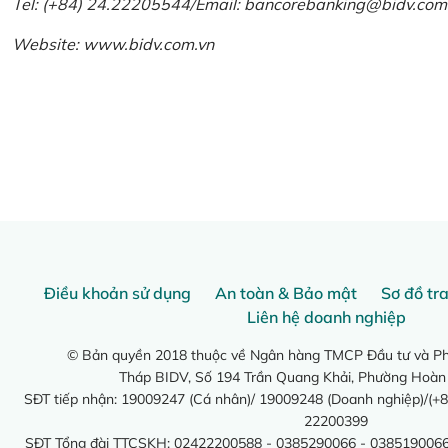
Tel: (+84) 24.22205544/Email: bancorebanking@bidv.com
Website:
www.bidv.com.vn
Điều khoản sử dụng
An toàn & Bảo mật
Sơ đồ tr
Liên hệ doanh nghiệp
© Bản quyền 2018 thuộc về Ngân hàng TMCP Đầu tư và Phá
Tháp BIDV, Số 194 Trần Quang Khải, Phường Hoàn
SĐT tiếp nhận: 19009247 (Cá nhân)/ 19009248 (Doanh nghiệp)/(+8
22200399
SĐT Tổng đài TTCSKH: 02422200588 - 0385290066 - 0385190066