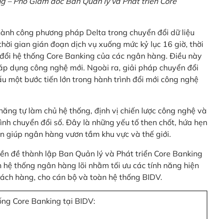
 – Phó Giám đốc Ban Quản lý và Phát triển Core
thành công phương pháp Delta trong chuyển đổi dữ liệu
hời gian gián đoạn dịch vụ xuống mức kỷ lục 16 giờ, thời
 đổi hệ thống Core Banking của các ngân hàng. Điều này
 áp dụng công nghệ mới. Ngoài ra, giải pháp chuyển đổi
u một bước tiến lớn trong hành trình đổi mới công nghệ
ng tự làm chủ hệ thống, định vị chiến lược công nghệ và
ình chuyển đổi số. Đây là những yếu tố then chốt, hứa hẹn
n giúp ngân hàng vươn tầm khu vực và thế giới.
tiền đề thành lập Ban Quản lý và Phát triển Core Banking
hệ thống ngân hàng lõi nhằm tối ưu các tính năng hiện
 khách hàng, cho cán bộ và toàn hệ thống BIDV.
ống Core Banking tại BIDV: