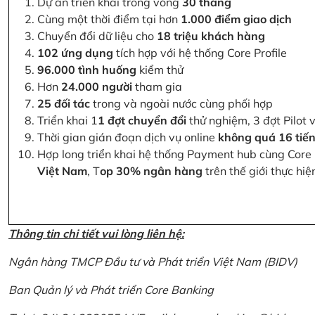
Dự án triển khai trong vòng
30 tháng
Cùng một thời điểm tại hơn
1.000 điểm giao dịch
Chuyển đổi dữ liệu cho
18 triệu khách hàng
102 ứng dụng
tích hợp với hệ thống Core Profile
96.000 tình huống
kiểm thử
Hơn
24.000 người
tham gia
25 đối tác
trong và ngoài nước cùng phối hợp
Triển khai 1
1 đợt chuyển đổi
thử nghiệm, 3 đợt Pilot 
Thời gian gián đoạn dịch vụ online
không quá 16 tiế
Hợp long triển khai hệ thống Payment hub cùng Core 
Việt Nam
, T
op 30% ngân hàng
trên thế giới thực hi
Thông tin chi tiết vui lòng liên hệ:
Ngân hàng TMCP Đầu tư và Phát triển Việt Nam (BIDV)
Ban Quản lý và Phát triển Core Banking