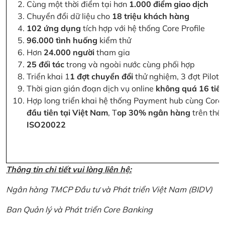
Cùng một thời điểm tại hơn
1.000 điểm giao dịch
Chuyển đổi dữ liệu cho
18 triệu khách hàng
102 ứng dụng
tích hợp với hệ thống Core Profile
96.000 tình huống
kiểm thử
Hơn
24.000 người
tham gia
25 đối tác
trong và ngoài nước cùng phối hợp
Triển khai 1
1 đợt chuyển đổi
thử nghiệm, 3 đợt Pilot 
Thời gian gián đoạn dịch vụ online
không quá 16 tiế
Hợp long triển khai hệ thống Payment hub cùng Core 
đầu tiên tại Việt Nam
, T
op 30% ngân hàng
trên thế 
ISO20022
Thông tin chi tiết vui lòng liên hệ:
Ngân hàng TMCP Đầu tư và Phát triển Việt Nam (BIDV)
Ban Quản lý và Phát triển Core Banking