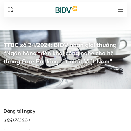
TTBC số 24/2024: BIDV nhận giải thưởng
“Ngân hàng triển khai công nghệ cho hệ
thống Core Banking tốt nhất Việt Nam”
Đăng tải ngày
19/07/2024