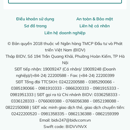
Điều khoản sử dụng
An toàn & Bảo mật
Sơ đồ trang
Liên hệ cá nhân
Liên hệ doanh nghiệp
© Bản quyền 2018 thuộc về Ngân hàng TMCP Đầu tư và Phát
triển Việt Nam (BIDV)
Tháp BIDV, Số 194 Trần Quang Khải, Phường Hoàn Kiếm, TP Hà
Nội
SĐT tiếp nhận: 19009247 (Cá nhân)/ 19009248 (Doanh
nghiệp)/(+84-24) 22200588 - Fax: (+84-24) 22200399
SĐT Tổng đài TTCSKH: 02422200588 - 0385290066 -
0385190066 - 0981910333 - 0866200333 - 0981915333 -
0981951333 | SĐT gọi ra từ Chi nhánh BIDV: 0336258333 -
0336128333 - 0766069388 - 0766056388 - 0852198088 -
0822150068 | SĐT xác minh giao dịch thẻ, giao dịch chuyển tiền:
02422200520 - 0981358335 - 0862136388 - 0862159399
Email:
bidv247@bidv.com.vn
Swift code: BIDVVNVX