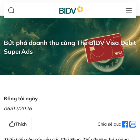
Bứt phá doanh thu cùng Thẻ BIDV Visa Debit
SuperAds
Đăng tải ngày
06/02/2026
Thích
Chia sẻ qua
Thấu hiểu nhu cầu của các Chủ Shop, Tiểu thương bán hàng