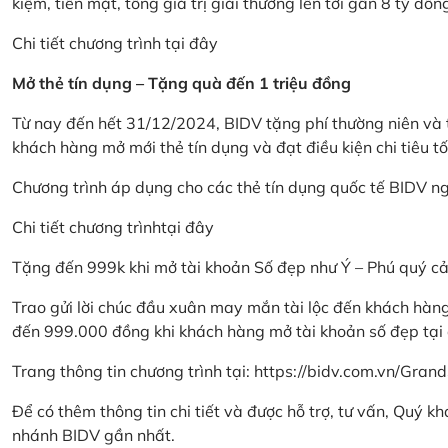
kiệm, tiền mặt, tổng giá trị giải thưởng lên tới gần 8 tỷ đồn
Chi tiết chương trình
tại đây
Mở thẻ tín dụng – Tặng quà đến 1 triệu đồng
Từ nay đến hết 31/12/2024, BIDV tặng phí thường niên và t
khách hàng mở mới thẻ tín dụng và đạt điều kiện chi tiêu tố
Chương trình áp dụng cho các thẻ tín dụng quốc tế BIDV n
Chi tiết chương trình
tại đây
Tặng đến 999k khi mở tài khoản Số đẹp như Ý – Phú quý c
Trao gửi lời chúc đầu xuân may mắn tài lộc đến khách hà
đến 999.000 đồng khi khách hàng mở tài khoản số đẹp tại
Trang thông tin chương trình tại:
https://bidv.com.vn/Grand
Để có thêm thông tin chi tiết và được hỗ trợ, tư vấn, Quý 
nhánh BIDV gần nhất.