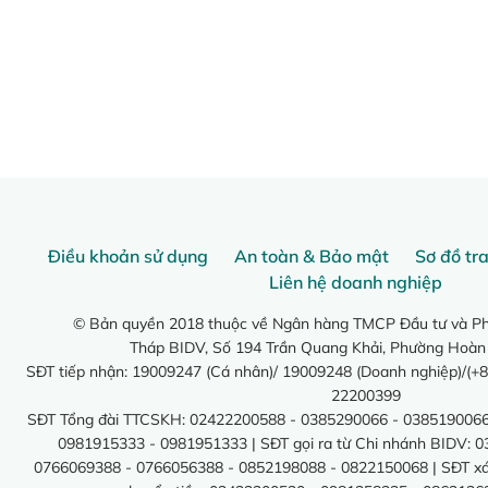
Điều khoản sử dụng
An toàn & Bảo mật
Sơ đồ tr
Liên hệ doanh nghiệp
© Bản quyền 2018 thuộc về Ngân hàng TMCP Đầu tư và Phá
Tháp BIDV, Số 194 Trần Quang Khải, Phường Hoàn
SĐT tiếp nhận: 19009247 (Cá nhân)/ 19009248 (Doanh nghiệp)/(+8
22200399
SĐT Tổng đài TTCSKH: 02422200588 - 0385290066 - 0385190066
0981915333 - 0981951333 | SĐT gọi ra từ Chi nhánh BIDV: 
0766069388 - 0766056388 - 0852198088 - 0822150068 | SĐT xác 