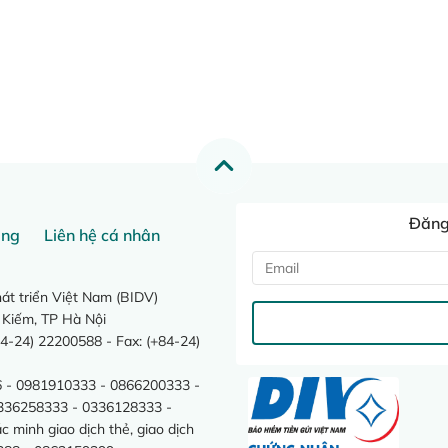
Đăng 
ang
Liên hệ cá nhân
t triển Việt Nam (BIDV)
 Kiếm, TP Hà Nội
4-24) 22200588 - Fax: (+84-24)
 - 0981910333 - 0866200333 -
0336258333 - 0336128333 -
minh giao dịch thẻ, giao dịch