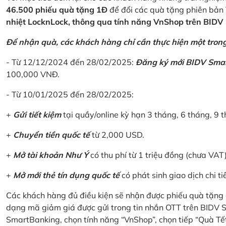
46.500 phiếu quà tặng 1Đ
để đổi các quà tặng phiên bản 
nhiệt LocknLock, thông qua tính năng VnShop trên BID
Để nhận quà, các khách hàng chỉ cần thực hiện một trong 
- Từ 12/12/2024 đến 28/02/2025:
Đăng ký mới BIDV Sma
100,000 VNĐ.
- Từ 10/01/2025 đến 28/02/2025:
+
Gửi tiết kiệm
tại quầy/online kỳ hạn 3 tháng, 6 tháng, 9 t
+
Chuyển tiền quốc tế
từ 2,000 USD.
+
Mở tài khoản Như Ý
có thu phí từ 1 triệu đồng (chưa VAT
+
Mở mới thẻ tín dụng quốc tế
có phát sinh giao dịch chi ti
Các khách hàng đủ điều kiện sẽ nhận được phiếu quà tặng 
dạng mã giảm giá được gửi trong tin nhắn OTT trên BIDV
SmartBanking, chọn tính năng “VnShop”, chọn tiếp “Quà Tế