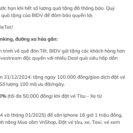
rước hạn khi hết số lượng quà tặng đã thông báo. Quý
u quà tặng của BIDV để đảm bảo quyền lợi.
leTet/
nking, đường xa hóa gần:
 trình về quê đón Tết, BIDV gửi tặng các khách hàng hơn
ivestream độc quyền với nhiều Deal quà siêu hấp dẫn
 31/12/2024: tặng ngay 100.000 đồng/giao dịch đặt vé
Số lượng 100 mã ưu đãi/ngày.
20%
(tối đa 50.000 đồng) khi đặt vé Tàu – Xe từ
4 và tháng 01/2025) để săn Iphone 16 giá 1 triệu đồng,
nh năng Mua sắm VnShop, Đặt vé tàu, xe, Taxi, vé xem