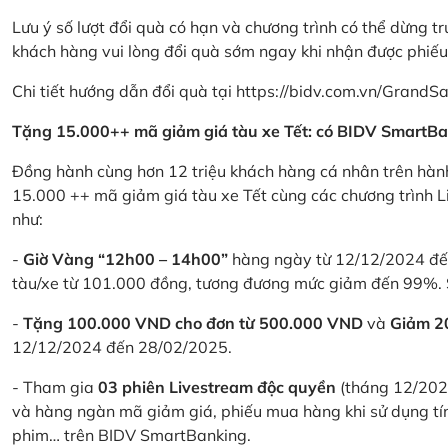
Lưu ý số lượt đổi quà có hạn và chương trình có thể dừng t
khách hàng vui lòng đổi quà sớm ngay khi nhận được phiế
Chi tiết hướng dẫn đổi quà tại
https://bidv.com.vn/GrandSa
Tặng 15.000++ mã giảm giá tàu xe Tết: có BIDV SmartBa
Đồng hành cùng hơn 12 triệu khách hàng cá nhân trên hành
15.000 ++ mã giảm giá tàu xe Tết cùng các chương trình L
như:
-
Giờ Vàng “12h00 – 14h00”
hàng ngày từ 12/12/2024 đến
tàu/xe từ 101.000 đồng, tương đương mức giảm đến 99%. 
-
Tặng 100.000 VND cho đơn từ 500.000 VND
và
Giảm 
12/12/2024 đến 28/02/2025.
- Tham gia
03 phiên Livestream độc quyền
(tháng 12/202
và hàng ngàn mã giảm giá, phiếu mua hàng khi sử dụng tí
phim… trên BIDV SmartBanking.