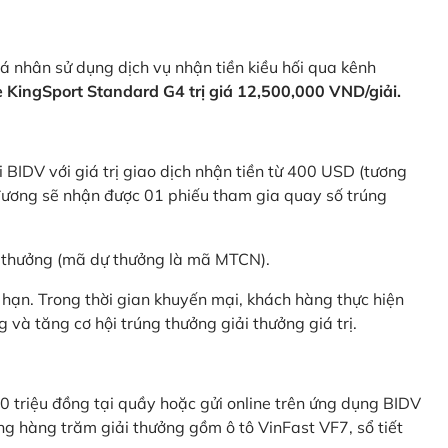
 nhân sử dụng dịch vụ nhận tiền kiều hối qua kênh
KingSport Standard G4 trị giá 12,500,000 VND/giải.
 BIDV với giá trị giao dịch nhận tiền từ 400 USD (tương
ương sẽ nhận được 01 phiếu tham gia quay số trúng
ự thưởng (mã dự thưởng là mã MTCN).
hạn. Trong thời gian khuyến mại, khách hàng thực hiện
và tăng cơ hội trúng thưởng giải thưởng giá trị.
0 triệu đồng tại quầy hoặc gửi online trên ứng dụng BIDV
g hàng trăm giải thưởng gồm ô tô VinFast VF7, sổ tiết