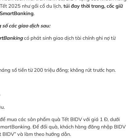
Tết 2025 như gối cổ du lịch,
túi đay thời trang, cốc giữ
V SmartBanking
.
số các giao dịch sau:
rtBanking
có phát sinh giao dịch tài chính ghi nợ từ
háng số tiền từ 200 triệu đồng; không rút trước hạn.
)
êu.
để mua các sản phẩm quà Tết BIDV với giá 1 Đ, dưới
 SmartBanking. Để đối quà, khách hàng đăng nhập BIDV
t BIDV” và làm theo hướng dẫn.