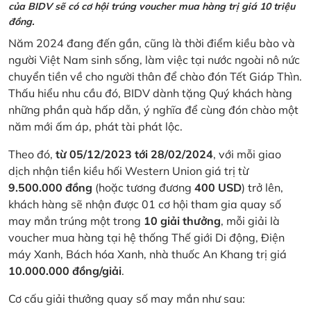
của BIDV sẽ có cơ hội trúng voucher mua hàng trị giá 10 triệu
đồng.
Năm 2024 đang đến gần, cũng là thời điểm kiều bào và
người Việt Nam sinh sống, làm việc tại nước ngoài nô nức
chuyển tiền về cho người thân để chào đón Tết Giáp Thìn.
Thấu hiểu nhu cầu đó, BIDV dành tặng Quý khách hàng
những phần quà hấp dẫn, ý nghĩa để cùng đón chào một
năm mới ấm áp, phát tài phát lộc.
Theo đó,
từ 05/12/2023 tới 28/02/2024
, với mỗi giao
dịch nhận tiền kiều hối Western Union giá trị từ
9.500.000 đồng
(hoặc tương đương
400 USD
) trở lên,
khách hàng sẽ nhận được 01 cơ hội tham gia quay số
may mắn trúng một trong
10 giải thưởng
, mỗi giải là
voucher mua hàng tại hệ thống Thế giới Di động, Điện
máy Xanh, Bách hóa Xanh, nhà thuốc An Khang trị giá
10.000.000 đồng/giải
.
Cơ cấu giải thưởng quay số may mắn như sau: