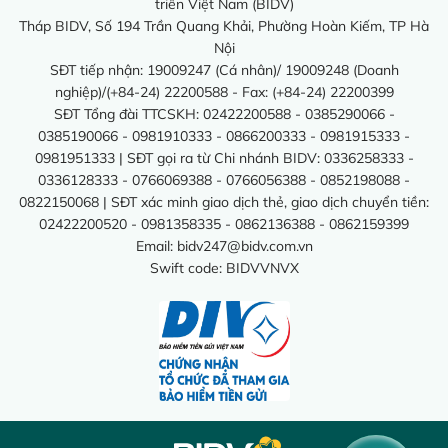
triển Việt Nam (BIDV)
Tháp BIDV, Số 194 Trần Quang Khải, Phường Hoàn Kiếm, TP Hà
Nội
SĐT tiếp nhận: 19009247 (Cá nhân)/ 19009248 (Doanh
nghiệp)/(+84-24) 22200588 - Fax: (+84-24) 22200399
SĐT Tổng đài TTCSKH: 02422200588 - 0385290066 -
0385190066 - 0981910333 - 0866200333 - 0981915333 -
0981951333 | SĐT gọi ra từ Chi nhánh BIDV: 0336258333 -
0336128333 - 0766069388 - 0766056388 - 0852198088 -
0822150068 | SĐT xác minh giao dịch thẻ, giao dịch chuyển tiền:
02422200520 - 0981358335 - 0862136388 - 0862159399
Email:
bidv247@bidv.com.vn
Swift code: BIDVVNVX