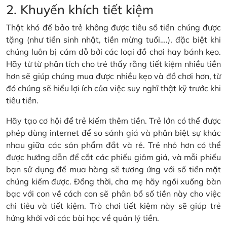
2. Khuyến khích tiết kiệm
Thật khó để bảo trẻ không được tiêu số tiền chúng được
tặng (như tiền sinh nhật, tiền mừng tuổi….), đặc biệt khi
chúng luôn bị cám dỗ bởi các loại đồ chơi hay bánh kẹo.
Hãy từ từ phân tích cho trẻ thấy rằng tiết kiệm nhiều tiền
hơn sẽ giúp chúng mua được nhiều kẹo và đồ chơi hơn, từ
đó chúng sẽ hiểu lợi ích của việc suy nghĩ thật kỹ trước khi
tiêu tiền.
Hãy tạo cơ hội để trẻ kiếm thêm tiền. Trẻ lớn có thể được
phép dùng internet để so sánh giá và phân biệt sự khác
nhau giữa các sản phẩm đắt và rẻ. Trẻ nhỏ hơn có thể
được hướng dẫn để cắt các phiếu giảm giá, và mỗi phiếu
bạn sử dụng để mua hàng sẽ tương ứng với số tiền mặt
chúng kiếm được. Đồng thời, cha mẹ hãy ngồi xuống bàn
bạc với con về cách con sẽ phân bổ số tiền này cho việc
chi tiêu và tiết kiệm. Trò chơi tiết kiệm này sẽ giúp trẻ
hứng khởi với các bài học về quản lý tiền.