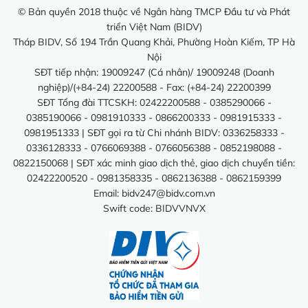
© Bản quyền 2018 thuộc về Ngân hàng TMCP Đầu tư và Phát
triển Việt Nam (BIDV)
Tháp BIDV, Số 194 Trần Quang Khải, Phường Hoàn Kiếm, TP Hà
Nội
SĐT tiếp nhận: 19009247 (Cá nhân)/ 19009248 (Doanh
nghiệp)/(+84-24) 22200588 - Fax: (+84-24) 22200399
SĐT Tổng đài TTCSKH: 02422200588 - 0385290066 -
0385190066 - 0981910333 - 0866200333 - 0981915333 -
0981951333 | SĐT gọi ra từ Chi nhánh BIDV: 0336258333 -
0336128333 - 0766069388 - 0766056388 - 0852198088 -
0822150068 | SĐT xác minh giao dịch thẻ, giao dịch chuyển tiền:
02422200520 - 0981358335 - 0862136388 - 0862159399
Email:
bidv247@bidv.com.vn
Swift code: BIDVVNVX