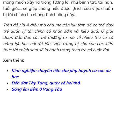
mong muốn xảy ra trong tương lai như bệnh tật, tai nạn,
tuổi già…. sẽ giúp chúng hiểu được lợi ích của việc chuẩn
bị tài chính cho những tình huống này.
Trên đây là 4 điều mà cha mẹ cần lưu tâm để có thể dạy
trẻ quản lý tài chính cá nhân sớm và hiệu quả. Ở giai
đoạn đầu đời, các bé thường tò mò về nhiều thứ và có
năng lực học hỏi rất lớn. Việc trang bị cho con các kiến
thức tài chính sớm sẽ là hành trang theo trẻ cả cuộc đời.
Xem thêm:
Kinh nghiệm chuyển tiền cho phụ huynh có con du
học
Đến đất Tây Tạng, quay về hơi thở
Sống êm đềm ở Vũng Tàu