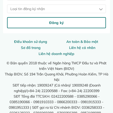
Loại tin đăng ký nhận
Đăng ký
Điều khoản sử dụng
An toàn & Bảo mật
Sơ đồ trang
Liên hệ cá nhân
Liên hệ doanh nghiệp
© Bản quyền 2018 thuộc về Ngân hàng TMCP Đầu tư và Phát
triển Việt Nam (BIDV)
Tháp BIDV, Số 194 Trần Quang Khải, Phường Hoàn Kiếm, TP Hà
Nội
SĐT tiếp nhận: 19009247 (Cá nhân)/ 19009248 (Doanh
nghiệp)/(+84-24) 22200588 - Fax: (+84-24) 22200399
SĐT Tổng đài TTCSKH: 02422200588 - 0385290066 -
0385190066 - 0981910333 - 0866200333 - 0981915333 -
0981951333 | SĐT gọi ra từ Chi nhánh BIDV: 0336258333 -
0336128333 - 0766069388 - 0766056388 - 0852198088 -