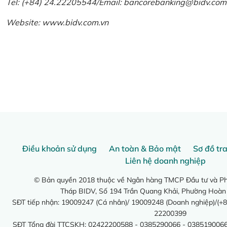
Tel: (+84) 24.22205544/Email: bancorebanking@bidv.com
Website:
www.bidv.com.vn
Điều khoản sử dụng
An toàn & Bảo mật
Sơ đồ tr
Liên hệ doanh nghiệp
© Bản quyền 2018 thuộc về Ngân hàng TMCP Đầu tư và Phá
Tháp BIDV, Số 194 Trần Quang Khải, Phường Hoàn
SĐT tiếp nhận: 19009247 (Cá nhân)/ 19009248 (Doanh nghiệp)/(+8
22200399
SĐT Tổng đài TTCSKH: 02422200588 - 0385290066 - 0385190066