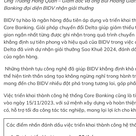
Ông Trương Hồng Quân – Giám đốc và ông Bùi Hoàng Giang
Banking đại diện BIDV nhận giải thưởng
BIDV tự hào là ngân hàng đầu tiên áp dụng và triển khai 
Core Banking. Giải pháp chuyển đổi Delta giúp giảm thiểu t
gian ngắn nhất từng được ghi nhận trong quá trình chuyển
khẳng định sự tiên phong và hiệu quả của BIDV trong việc
Delta đã vinh dự nhận giải thưởng Sao Khuê 2024, đánh dấ
của ngân hàng.
Những thành tựu công nghệ đã giúp BIDV khẳng định khả nă
thể hiện tinh thần sáng tạo không ngừng nghỉ trong hành tr
mang đến cho BIDV nhiều đột phá trong tương lai, góp phầ
Việc triển khai thành công hệ thống Core Banking cũng là 
vào ngày 15/11/2023, với sứ mệnh xây dựng và hoàn thiện 
có, hỗ trợ tối đa công tác tác nghiệp, mang lại lợi ích cho
Các điểm nhấn đánh dấu việc triển khai thành công hệ th