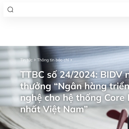
Tin tức
Thông tin báo chí
TTBC số 24/2024: BIDV n
thưởng “Ngân hàng triển
nghệ cho hệ thống Core 
nhất Việt Nam”