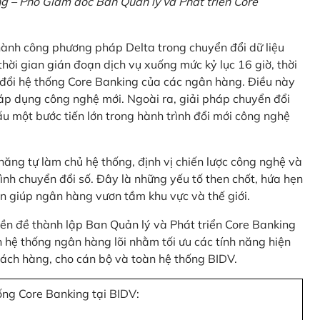
 – Phó Giám đốc Ban Quản lý và Phát triển Core
thành công phương pháp Delta trong chuyển đổi dữ liệu
hời gian gián đoạn dịch vụ xuống mức kỷ lục 16 giờ, thời
 đổi hệ thống Core Banking của các ngân hàng. Điều này
 áp dụng công nghệ mới. Ngoài ra, giải pháp chuyển đổi
u một bước tiến lớn trong hành trình đổi mới công nghệ
ng tự làm chủ hệ thống, định vị chiến lược công nghệ và
ình chuyển đổi số. Đây là những yếu tố then chốt, hứa hẹn
n giúp ngân hàng vươn tầm khu vực và thế giới.
tiền đề thành lập Ban Quản lý và Phát triển Core Banking
hệ thống ngân hàng lõi nhằm tối ưu các tính năng hiện
 khách hàng, cho cán bộ và toàn hệ thống BIDV.
ống Core Banking tại BIDV: