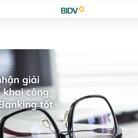
hận giải
 khai công
Banking tốt