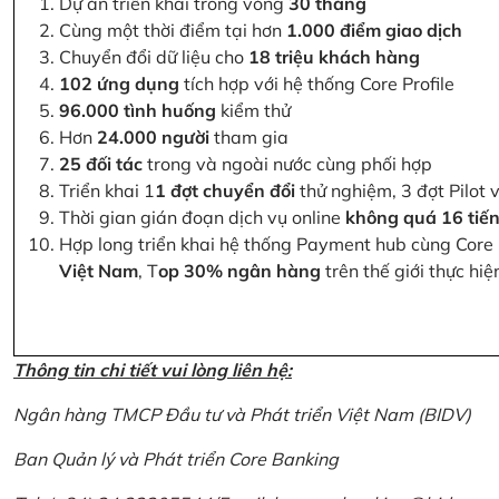
Dự án triển khai trong vòng
30 tháng
Cùng một thời điểm tại hơn
1.000 điểm giao dịch
Chuyển đổi dữ liệu cho
18 triệu khách hàng
102 ứng dụng
tích hợp với hệ thống Core Profile
96.000 tình huống
kiểm thử
Hơn
24.000 người
tham gia
25 đối tác
trong và ngoài nước cùng phối hợp
Triển khai 1
1 đợt chuyển đổi
thử nghiệm, 3 đợt Pilot 
Thời gian gián đoạn dịch vụ online
không quá 16 tiế
Hợp long triển khai hệ thống Payment hub cùng Core 
Việt Nam
, T
op 30% ngân hàng
trên thế giới thực hi
Thông tin chi tiết vui lòng liên hệ:
Ngân hàng TMCP Đầu tư và Phát triển Việt Nam (BIDV)
Ban Quản lý và Phát triển Core Banking