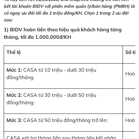
kết tài khoản BIDV với phần mềm quản lý/bán hàng (PMBH) là
có ngay ưu đãi tối đa 1 triệu đồng/KH. Chọn 1 trong 2 ưu đãi
sau:
1) BIDV hoàn tiền theo hiệu quả khách hàng từng
tháng, tối đa 1.000.000đ/KH
Thể lệ
Số ti
Mức 1:
CASA từ 10 triệu - dưới 30 triệu
Hoàn 
đồng/tháng
Mức 2:
CASA từ 30 triệu - dưới 50 triệu
Hoàn 
đồng/tháng:
Mức 3:
CASA từ 50 triệu đồng/tháng trở lên:
Hoàn 
CASA xét tại tháng liền sau tháng liên kết phần