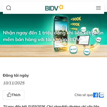
Nhận ngay đến 1 triệu đồng khi liên kết phần
mềm bán hàng với tài khoản BIDV
Đăng tải ngày
10/11/2025
Thích
Chia sẻ qua
Từ nay đến hết 31/03/2026, Chủ shop/tiểu thương chỉ cần liên