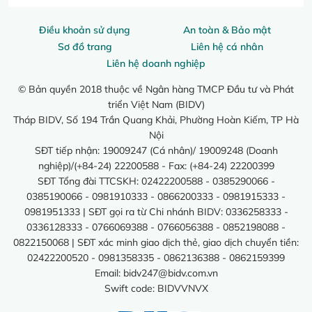
Điều khoản sử dụng
An toàn & Bảo mật
Sơ đồ trang
Liên hệ cá nhân
Liên hệ doanh nghiệp
© Bản quyền 2018 thuộc về Ngân hàng TMCP Đầu tư và Phát
triển Việt Nam (BIDV)
Tháp BIDV, Số 194 Trần Quang Khải, Phường Hoàn Kiếm, TP Hà
Nội
SĐT tiếp nhận: 19009247 (Cá nhân)/ 19009248 (Doanh
nghiệp)/(+84-24) 22200588 - Fax: (+84-24) 22200399
SĐT Tổng đài TTCSKH: 02422200588 - 0385290066 -
0385190066 - 0981910333 - 0866200333 - 0981915333 -
0981951333 | SĐT gọi ra từ Chi nhánh BIDV: 0336258333 -
0336128333 - 0766069388 - 0766056388 - 0852198088 -
0822150068 | SĐT xác minh giao dịch thẻ, giao dịch chuyển tiền:
02422200520 - 0981358335 - 0862136388 - 0862159399
Email:
bidv247@bidv.com.vn
Swift code: BIDVVNVX