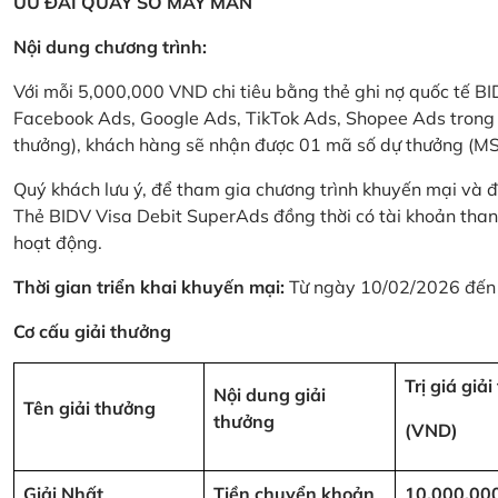
ƯU ĐÃI QUAY SỐ MAY MẮN
Nội dung chương trình:
Với mỗi 5,000,000 VND chi tiêu bằng thẻ ghi nợ quốc tế
Facebook Ads, Google Ads, TikTok Ads, Shopee Ads trong thời
thưởng), khách hàng sẽ nhận được 01 mã số dự thưởng (M
Quý khách lưu ý, để tham gia chương trình khuyến mại và đ
Thẻ BIDV Visa Debit SuperAds đồng thời có tài khoản tha
hoạt động.
Thời gian triển khai khuyến mại:
Từ ngày 10/02/2026 đến
Cơ cấu giải thưởng
Trị giá giả
Nội dung giải
Tên giải thưởng
thưởng
(VND)
Giải Nhất
Tiền chuyển khoản
10,000,00