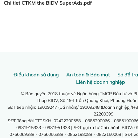
Chi tiet CTKM the BIDV SuperAds.pdf
Điều khoản sử dụng
An toàn & Bảo mật
Sơ đồ tr
Liên hệ doanh nghiệp
© Bản quyền 2018 thuộc về Ngân hàng TMCP Đầu tư và Phá
Tháp BIDV, Số 194 Trần Quang Khải, Phường Hoàn
SĐT tiếp nhận: 19009247 (Cá nhân)/ 19009248 (Doanh nghiệp)/(+8
22200399
SĐT Tổng đài TTCSKH: 02422200588 - 0385290066 - 0385190066
0981915333 - 0981951333 | SĐT gọi ra từ Chi nhánh BIDV: 
0766069388 - 0766056388 - 0852198088 - 0822150068 | SĐT xác 