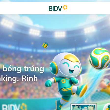
 bóng trúng
king, Rinh