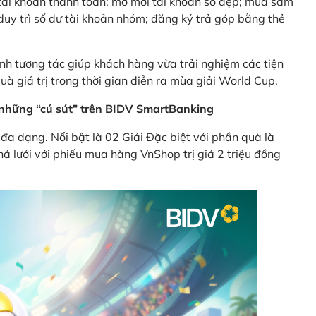
ên tài khoản thanh toán; mở mới tài khoản số đẹp; mua sắm
uy trì số dư tài khoản nhóm; đăng ký trả góp bằng thẻ
nh tương tác giúp khách hàng vừa trải nghiệm các tiện
uà giá trị trong thời gian diễn ra mùa giải World Cup.
ừ những “cú sút” trên BIDV SmartBanking
đa dạng. Nổi bật là 02 Giải Đặc biệt với phần quà là
á lưới với phiếu mua hàng VnShop trị giá 2 triệu đồng