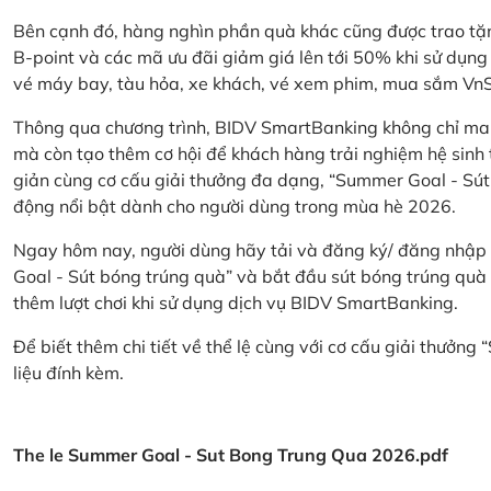
Bên cạnh đó, hàng nghìn phần quà khác cũng được trao tặn
B-point và các mã ưu đãi giảm giá lên tới 50% khi sử dụng
vé máy bay, tàu hỏa, xe khách, vé xem phim, mua sắm V
Thông qua chương trình, BIDV SmartBanking không chỉ ma
mà còn tạo thêm cơ hội để khách hàng trải nghiệm hệ sinh t
giản cùng cơ cấu giải thưởng đa dạng, “Summer Goal - Sút
động nổi bật dành cho người dùng trong mùa hè 2026.
Ngay hôm nay, người dùng hãy tải và đăng ký/ đăng nhập
Goal - Sút bóng trúng quà” và bắt đầu sút bóng trúng quà 
thêm lượt chơi khi sử dụng dịch vụ BIDV SmartBanking.
Để biết thêm chi tiết về thể lệ cùng với cơ cấu giải thưởng
liệu đính kèm.
The le Summer Goal - Sut Bong Trung Qua 2026.pdf