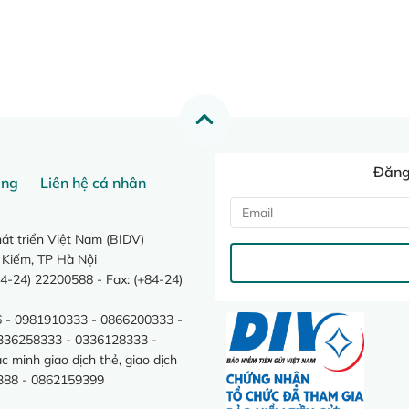
Đăng 
ang
Liên hệ cá nhân
t triển Việt Nam (BIDV)
 Kiếm, TP Hà Nội
4-24) 22200588 - Fax: (+84-24)
 - 0981910333 - 0866200333 -
0336258333 - 0336128333 -
minh giao dịch thẻ, giao dịch
388 - 0862159399