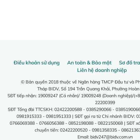
Điều khoản sử dụng
An toàn & Bảo mật
Sơ đồ tr
Liên hệ doanh nghiệp
© Bản quyền 2018 thuộc về Ngân hàng TMCP Đầu tư và Phá
Tháp BIDV, Số 194 Trần Quang Khải, Phường Hoàn
SĐT tiếp nhận: 19009247 (Cá nhân)/ 19009248 (Doanh nghiệp)/(+8
22200399
SĐT Tổng đài TTCSKH: 02422200588 - 0385290066 - 0385190066
0981915333 - 0981951333 | SĐT gọi ra từ Chi nhánh BIDV: 
0766069388 - 0766056388 - 0852198088 - 0822150068 | SĐT xác 
chuyển tiền: 02422200520 - 0981358335 - 0862136
Email:
bidv247@bidv.com.vn