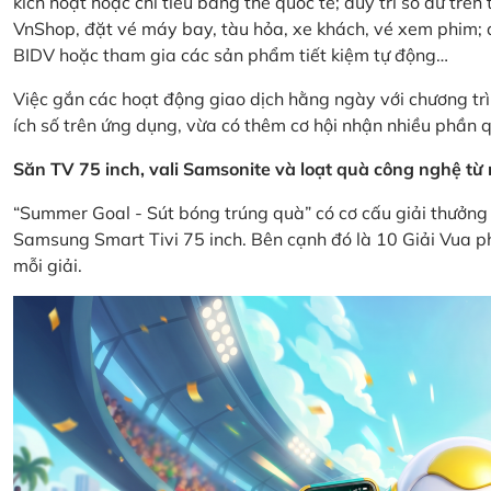
kích hoạt hoặc chi tiêu bằng thẻ quốc tế; duy trì số dư tr
VnShop, đặt vé máy bay, tàu hỏa, xe khách, vé xem phim; d
BIDV hoặc tham gia các sản phẩm tiết kiệm tự động…
Việc gắn các hoạt động giao dịch hằng ngày với chương trì
ích số trên ứng dụng, vừa có thêm cơ hội nhận nhiều phần q
Săn TV 75 inch, vali Samsonite và loạt quà công nghệ t
“Summer Goal - Sút bóng trúng quà” có cơ cấu giải thưởng 
Samsung Smart Tivi 75 inch. Bên cạnh đó là 10 Giải Vua ph
mỗi giải.