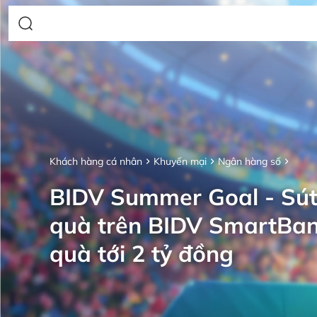
Khách hàng cá nhân
Khuyến mại
Ngân hàng số
BIDV Summer Goal - Sút
quà trên BIDV SmartBan
quà tới 2 tỷ đồng