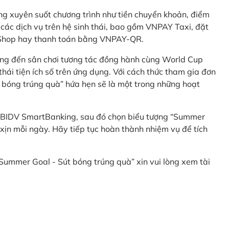
g xuyên suốt chương trình như tiền chuyển khoản, điểm
 các dịch vụ trên hệ sinh thái, bao gồm VNPAY Taxi, đặt
nShop hay thanh toán bằng VNPAY-QR.
ng đến sân chơi tương tác đồng hành cùng World Cup
hái tiện ích số trên ứng dụng. Với cách thức tham gia đơn
 bóng trúng quà” hứa hẹn sẽ là một trong những hoạt
 BIDV SmartBanking, sau đó chọn biểu tượng “Summer
xịn mỗi ngày. Hãy tiếp tục hoàn thành nhiệm vụ để tích
 “Summer Goal - Sút bóng trúng quà” xin vui lòng xem tài