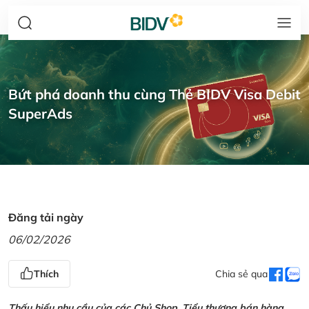
Bứt phá doanh thu cùng Thẻ BIDV Visa Debit
SuperAds
Đăng tải ngày
06/02/2026
Thích
Chia sẻ qua
Thấu hiểu nhu cầu của các Chủ Shop, Tiểu thương bán hàng