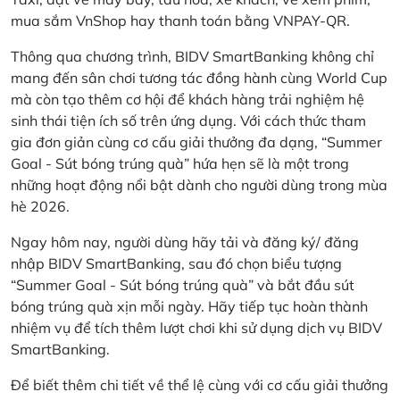
mua sắm VnShop hay thanh toán bằng VNPAY-QR.
Thông qua chương trình, BIDV SmartBanking không chỉ
mang đến sân chơi tương tác đồng hành cùng World Cup
mà còn tạo thêm cơ hội để khách hàng trải nghiệm hệ
sinh thái tiện ích số trên ứng dụng. Với cách thức tham
gia đơn giản cùng cơ cấu giải thưởng đa dạng, “Summer
Goal - Sút bóng trúng quà” hứa hẹn sẽ là một trong
những hoạt động nổi bật dành cho người dùng trong mùa
hè 2026.
Ngay hôm nay, người dùng hãy tải và đăng ký/ đăng
nhập BIDV SmartBanking, sau đó chọn biểu tượng
“Summer Goal - Sút bóng trúng quà” và bắt đầu sút
bóng trúng quà xịn mỗi ngày. Hãy tiếp tục hoàn thành
nhiệm vụ để tích thêm lượt chơi khi sử dụng dịch vụ BIDV
SmartBanking.
Để biết thêm chi tiết về thể lệ cùng với cơ cấu giải thưởng