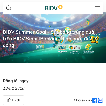
BIDV Summer Goal - Sút bóng trúng quà
trên BIDV SmartBanking, Rinh quà tới 2 tỷ
đồng
Đăng tải ngày
13/06/2026
Thích
Chia sẻ qua