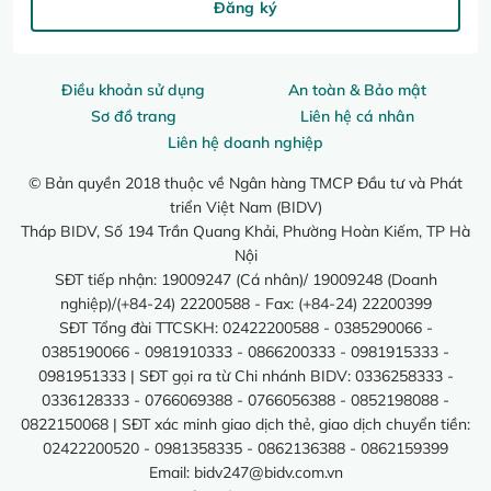
Đăng ký
Điều khoản sử dụng
An toàn & Bảo mật
Sơ đồ trang
Liên hệ cá nhân
Liên hệ doanh nghiệp
© Bản quyền 2018 thuộc về Ngân hàng TMCP Đầu tư và Phát
triển Việt Nam (BIDV)
Tháp BIDV, Số 194 Trần Quang Khải, Phường Hoàn Kiếm, TP Hà
Nội
SĐT tiếp nhận: 19009247 (Cá nhân)/ 19009248 (Doanh
nghiệp)/(+84-24) 22200588 - Fax: (+84-24) 22200399
SĐT Tổng đài TTCSKH: 02422200588 - 0385290066 -
0385190066 - 0981910333 - 0866200333 - 0981915333 -
0981951333 | SĐT gọi ra từ Chi nhánh BIDV: 0336258333 -
0336128333 - 0766069388 - 0766056388 - 0852198088 -
0822150068 | SĐT xác minh giao dịch thẻ, giao dịch chuyển tiền:
02422200520 - 0981358335 - 0862136388 - 0862159399
Email:
bidv247@bidv.com.vn