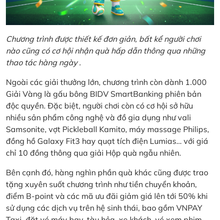
Chương trình được thiết kế đơn giản, bất kể người chơi
nào cũng có cơ hội nhận quà hấp dẫn thông qua những
thao tác hàng ngày .
Ngoài các giải thưởng lớn, chương trình còn dành 1.000
Giải Vàng là gấu bông BIDV SmartBanking phiên bản
độc quyền. Đặc biệt, người chơi còn có cơ hội sở hữu
nhiều sản phẩm công nghệ và đồ gia dụng như vali
Samsonite, vợt Pickleball Kamito, máy massage Philips,
đồng hồ Galaxy Fit3 hay quạt tích điện Lumias… với giá
chỉ 10 đồng thông qua giải Hộp quà ngẫu nhiên.
Bên cạnh đó, hàng nghìn phần quà khác cũng được trao
tặng xuyên suốt chương trình như tiền chuyển khoản,
điểm B-point và các mã ưu đãi giảm giá lên tới 50% khi
sử dụng các dịch vụ trên hệ sinh thái, bao gồm VNPAY
Taxi, đặt vé máy bay, tàu hỏa, xe khách, vé xem phim,