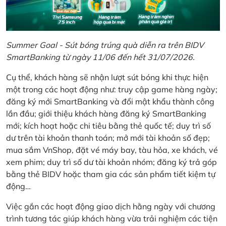
Summer Goal - Sút bóng trúng quà diễn ra trên BIDV
SmartBanking từ ngày 11/06 đến hết 31/07/2026.
Cụ thể, khách hàng sẽ nhận lượt sút bóng khi thực hiện
một trong các hoạt động như: truy cập game hàng ngày;
đăng ký mới SmartBanking và đổi mật khẩu thành công
lần đầu; giới thiệu khách hàng đăng ký SmartBanking
mới; kích hoạt hoặc chi tiêu bằng thẻ quốc tế; duy trì số
dư trên tài khoản thanh toán; mở mới tài khoản số đẹp;
mua sắm VnShop, đặt vé máy bay, tàu hỏa, xe khách, vé
xem phim; duy trì số dư tài khoản nhóm; đăng ký trả góp
bằng thẻ BIDV hoặc tham gia các sản phẩm tiết kiệm tự
động…
Việc gắn các hoạt động giao dịch hằng ngày với chương
trình tương tác giúp khách hàng vừa trải nghiệm các tiện