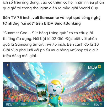
ích số trên ứng dụng, vừa có thêm cơ hội nhận nhiều phần
quà giá trị trong thời gian diễn ra mùa giải World Cup.
Săn TV 75 inch, vali Samsonite và loạt quà công nghệ
từ những “cú sút” trên BIDV SmartBanking
“Summer Goal - Sút bóng trúng quà” có cơ cấu giải
thưởng đa dạng. Nổi bật là 02 Giải Đặc biệt với phần
quà là Samsung Smart Tivi 75 inch. Bên cạnh đó là 10
Giải Vua phá lưới với phiếu mua hàng VnShop trị giá 2
triệu đồng mỗi giải.