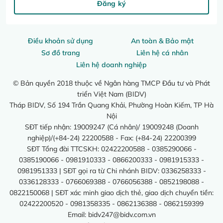
Đăng ký
Điều khoản sử dụng
An toàn & Bảo mật
Sơ đồ trang
Liên hệ cá nhân
Liên hệ doanh nghiệp
© Bản quyền 2018 thuộc về Ngân hàng TMCP Đầu tư và Phát
triển Việt Nam (BIDV)
Tháp BIDV, Số 194 Trần Quang Khải, Phường Hoàn Kiếm, TP Hà
Nội
SĐT tiếp nhận: 19009247 (Cá nhân)/ 19009248 (Doanh
nghiệp)/(+84-24) 22200588 - Fax: (+84-24) 22200399
SĐT Tổng đài TTCSKH: 02422200588 - 0385290066 -
0385190066 - 0981910333 - 0866200333 - 0981915333 -
0981951333 | SĐT gọi ra từ Chi nhánh BIDV: 0336258333 -
0336128333 - 0766069388 - 0766056388 - 0852198088 -
0822150068 | SĐT xác minh giao dịch thẻ, giao dịch chuyển tiền:
02422200520 - 0981358335 - 0862136388 - 0862159399
Email:
bidv247@bidv.com.vn