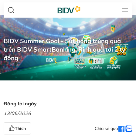
BIDV Summer Goal - Sút bóng trúng quà
trên BIDV SmartBanking, Rinh quà tới 2 tỷ
đồng
Đăng tải ngày
13/06/2026
Thích
Chia sẻ qua