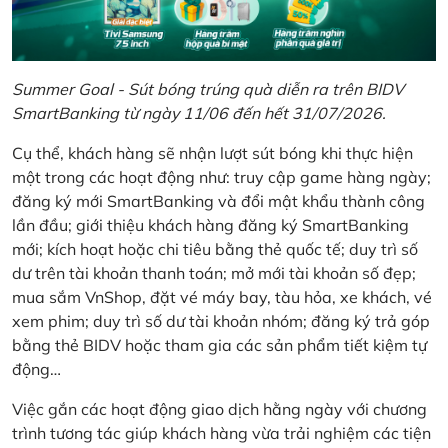
Summer Goal - Sút bóng trúng quà diễn ra trên BIDV
SmartBanking từ ngày 11/06 đến hết 31/07/2026.
Cụ thể, khách hàng sẽ nhận lượt sút bóng khi thực hiện
một trong các hoạt động như: truy cập game hàng ngày;
đăng ký mới SmartBanking và đổi mật khẩu thành công
lần đầu; giới thiệu khách hàng đăng ký SmartBanking
mới; kích hoạt hoặc chi tiêu bằng thẻ quốc tế; duy trì số
dư trên tài khoản thanh toán; mở mới tài khoản số đẹp;
mua sắm VnShop, đặt vé máy bay, tàu hỏa, xe khách, vé
xem phim; duy trì số dư tài khoản nhóm; đăng ký trả góp
bằng thẻ BIDV hoặc tham gia các sản phẩm tiết kiệm tự
động…
Việc gắn các hoạt động giao dịch hằng ngày với chương
trình tương tác giúp khách hàng vừa trải nghiệm các tiện