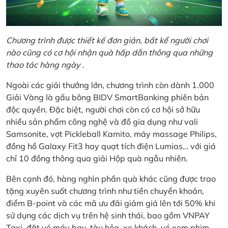
Chương trình được thiết kế đơn giản, bất kể người chơi
nào cũng có cơ hội nhận quà hấp dẫn thông qua những
thao tác hàng ngày .
Ngoài các giải thưởng lớn, chương trình còn dành 1.000
Giải Vàng là gấu bông BIDV SmartBanking phiên bản
độc quyền. Đặc biệt, người chơi còn có cơ hội sở hữu
nhiều sản phẩm công nghệ và đồ gia dụng như vali
Samsonite, vợt Pickleball Kamito, máy massage Philips,
đồng hồ Galaxy Fit3 hay quạt tích điện Lumias… với giá
chỉ 10 đồng thông qua giải Hộp quà ngẫu nhiên.
Bên cạnh đó, hàng nghìn phần quà khác cũng được trao
tặng xuyên suốt chương trình như tiền chuyển khoản,
điểm B-point và các mã ưu đãi giảm giá lên tới 50% khi
sử dụng các dịch vụ trên hệ sinh thái, bao gồm VNPAY
Taxi, đặt vé máy bay, tàu hỏa, xe khách, vé xem phim,