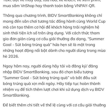
mua sắm VnShop hay thanh toán bằng VNPAY-QR.
Thông qua chương trình, BIDV SmartBanking không chỉ
mang đến sân chơi tương tác đồng hành cùng World Cup
mà còn tạo thêm cơ hội để khách hàng trải nghiệm hệ
sinh thái tiện ích số trên ứng dụng. Với cách thức tham
gia đơn giản cùng cơ cấu giải thưởng đa dạng, “Summer
Goal - Sút bóng trúng quà” hứa hẹn sẽ là một trong
những hoạt động nổi bật dành cho người dùng trong mùa
hè 2026.
Ngay hôm nay, người dùng hãy tải và đăng ký/ đăng
nhập BIDV SmartBanking, sau đó chọn biểu tượng
“Summer Goal - Sút bóng trúng quà” và bắt đầu sút
bóng trúng quà xịn mỗi ngày. Hãy tiếp tục hoàn thành
nhiệm vụ để tích thêm lượt chơi khi sử dụng dịch vụ BIDV
SmartBanking.
Để biết thêm chi tiết về thể lệ cùng với cơ cấu giải thưởng