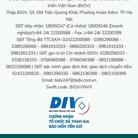
triển Việt Nam (BIDV)
Tháp BIDV, Số 194 Trần Quang Khải, Phường Hoàn Kiếm, TP Hà
Nội
SĐT tiếp nhận: 19009247 (Cá nhân)/ 19009248 (Doanh
nghiệp)/(+84-24) 22200588 - Fax: (+84-24) 22200399
SĐT Tổng đài TTCSKH: 02422200588 - 0385290066 -
0385190066 - 0981910333 - 0866200333 - 0981915333 -
0981951333 | SĐT gọi ra từ Chi nhánh BIDV: 0336258333 -
0336128333 - 0766069388 - 0766056388 - 0852198088 -
0822150068 | SĐT xác minh giao dịch thẻ, giao dịch chuyển tiền:
02422200520 - 0981358335 - 0862136388 - 0862159399
Email:
bidv247@bidv.com.vn
Swift code: BIDVVNVX