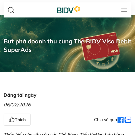
Bứt phá doanh thu cùng Thẻ BIDV Visa Debit
SuperAds
Đăng tải ngày
06/02/2026
Thích
Chia sẻ qua
Thấu hiểu nhu cầu của các Chủ Shop, Tiểu thương bán hàng