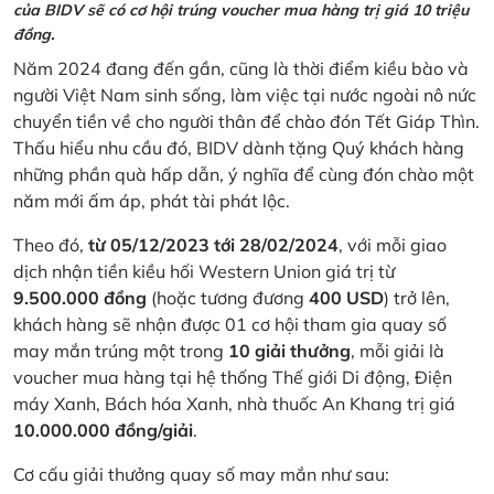
của BIDV sẽ có cơ hội trúng voucher mua hàng trị giá 10 triệu
đồng.
Năm 2024 đang đến gần, cũng là thời điểm kiều bào và
người Việt Nam sinh sống, làm việc tại nước ngoài nô nức
chuyển tiền về cho người thân để chào đón Tết Giáp Thìn.
Thấu hiểu nhu cầu đó, BIDV dành tặng Quý khách hàng
những phần quà hấp dẫn, ý nghĩa để cùng đón chào một
năm mới ấm áp, phát tài phát lộc.
Theo đó,
từ 05/12/2023 tới 28/02/2024
, với mỗi giao
dịch nhận tiền kiều hối Western Union giá trị từ
9.500.000 đồng
(hoặc tương đương
400 USD
) trở lên,
khách hàng sẽ nhận được 01 cơ hội tham gia quay số
may mắn trúng một trong
10 giải thưởng
, mỗi giải là
voucher mua hàng tại hệ thống Thế giới Di động, Điện
máy Xanh, Bách hóa Xanh, nhà thuốc An Khang trị giá
10.000.000 đồng/giải
.
Cơ cấu giải thưởng quay số may mắn như sau: