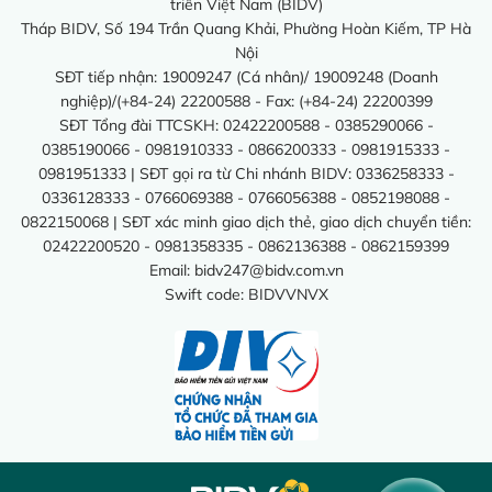
triển Việt Nam (BIDV)
Tháp BIDV, Số 194 Trần Quang Khải, Phường Hoàn Kiếm, TP Hà
Nội
SĐT tiếp nhận: 19009247 (Cá nhân)/ 19009248 (Doanh
nghiệp)/(+84-24) 22200588 - Fax: (+84-24) 22200399
SĐT Tổng đài TTCSKH: 02422200588 - 0385290066 -
0385190066 - 0981910333 - 0866200333 - 0981915333 -
0981951333 | SĐT gọi ra từ Chi nhánh BIDV: 0336258333 -
0336128333 - 0766069388 - 0766056388 - 0852198088 -
0822150068 | SĐT xác minh giao dịch thẻ, giao dịch chuyển tiền:
02422200520 - 0981358335 - 0862136388 - 0862159399
Email:
bidv247@bidv.com.vn
Swift code: BIDVVNVX