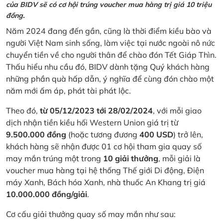
của BIDV sẽ có cơ hội trúng voucher mua hàng trị giá 10 triệu
đồng.
Năm 2024 đang đến gần, cũng là thời điểm kiều bào và
người Việt Nam sinh sống, làm việc tại nước ngoài nô nức
chuyển tiền về cho người thân để chào đón Tết Giáp Thìn.
Thấu hiểu nhu cầu đó, BIDV dành tặng Quý khách hàng
những phần quà hấp dẫn, ý nghĩa để cùng đón chào một
năm mới ấm áp, phát tài phát lộc.
Theo đó,
từ 05/12/2023 tới 28/02/2024
, với mỗi giao
dịch nhận tiền kiều hối Western Union giá trị từ
9.500.000 đồng
(hoặc tương đương
400 USD
) trở lên,
khách hàng sẽ nhận được 01 cơ hội tham gia quay số
may mắn trúng một trong
10 giải thưởng
, mỗi giải là
voucher mua hàng tại hệ thống Thế giới Di động, Điện
máy Xanh, Bách hóa Xanh, nhà thuốc An Khang trị giá
10.000.000 đồng/giải
.
Cơ cấu giải thưởng quay số may mắn như sau: