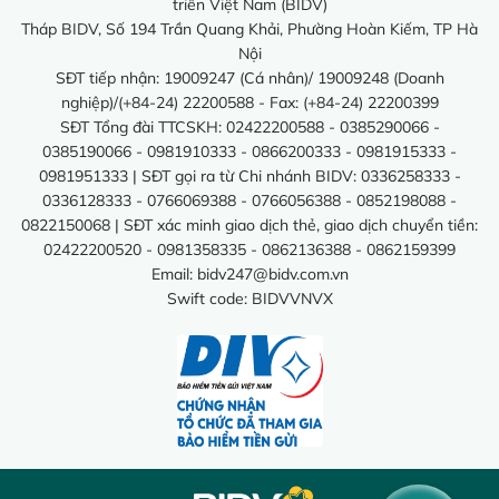
triển Việt Nam (BIDV)
Tháp BIDV, Số 194 Trần Quang Khải, Phường Hoàn Kiếm, TP Hà
Nội
SĐT tiếp nhận: 19009247 (Cá nhân)/ 19009248 (Doanh
nghiệp)/(+84-24) 22200588 - Fax: (+84-24) 22200399
SĐT Tổng đài TTCSKH: 02422200588 - 0385290066 -
0385190066 - 0981910333 - 0866200333 - 0981915333 -
0981951333 | SĐT gọi ra từ Chi nhánh BIDV: 0336258333 -
0336128333 - 0766069388 - 0766056388 - 0852198088 -
0822150068 | SĐT xác minh giao dịch thẻ, giao dịch chuyển tiền:
02422200520 - 0981358335 - 0862136388 - 0862159399
Email:
bidv247@bidv.com.vn
Swift code: BIDVVNVX