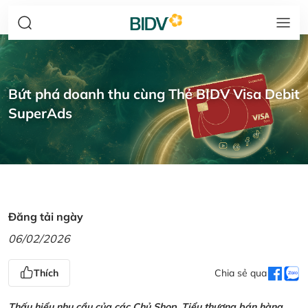
Bứt phá doanh thu cùng Thẻ BIDV Visa Debit
SuperAds
Đăng tải ngày
06/02/2026
Thích
Chia sẻ qua
Thấu hiểu nhu cầu của các Chủ Shop, Tiểu thương bán hàng