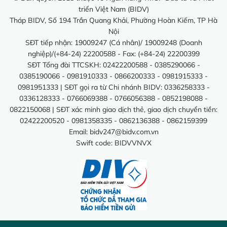
triển Việt Nam (BIDV)
Tháp BIDV, Số 194 Trần Quang Khải, Phường Hoàn Kiếm, TP Hà
Nội
SĐT tiếp nhận: 19009247 (Cá nhân)/ 19009248 (Doanh
nghiệp)/(+84-24) 22200588 - Fax: (+84-24) 22200399
SĐT Tổng đài TTCSKH: 02422200588 - 0385290066 -
0385190066 - 0981910333 - 0866200333 - 0981915333 -
0981951333 | SĐT gọi ra từ Chi nhánh BIDV: 0336258333 -
0336128333 - 0766069388 - 0766056388 - 0852198088 -
0822150068 | SĐT xác minh giao dịch thẻ, giao dịch chuyển tiền:
02422200520 - 0981358335 - 0862136388 - 0862159399
Email:
bidv247@bidv.com.vn
Swift code: BIDVVNVX