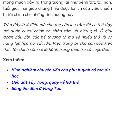
mong muốn xảy ra trong tương lai như bệnh tật, tai nạn,
tuổi già…. sẽ giúp chúng hiểu được lợi ích của việc chuẩn
bị tài chính cho những tình huống này.
Trên đây là 4 điều mà cha mẹ cần lưu tâm để có thể dạy
trẻ quản lý tài chính cá nhân sớm và hiệu quả. Ở giai
đoạn đầu đời, các bé thường tò mò về nhiều thứ và có
năng lực học hỏi rất lớn. Việc trang bị cho con các kiến
thức tài chính sớm sẽ là hành trang theo trẻ cả cuộc đời.
Xem thêm:
Kinh nghiệm chuyển tiền cho phụ huynh có con du
học
Đến đất Tây Tạng, quay về hơi thở
Sống êm đềm ở Vũng Tàu