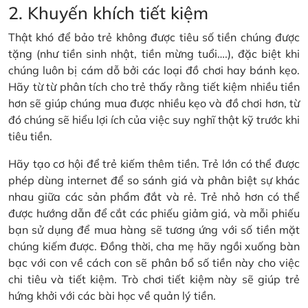
2. Khuyến khích tiết kiệm
Thật khó để bảo trẻ không được tiêu số tiền chúng được
tặng (như tiền sinh nhật, tiền mừng tuổi….), đặc biệt khi
chúng luôn bị cám dỗ bởi các loại đồ chơi hay bánh kẹo.
Hãy từ từ phân tích cho trẻ thấy rằng tiết kiệm nhiều tiền
hơn sẽ giúp chúng mua được nhiều kẹo và đồ chơi hơn, từ
đó chúng sẽ hiểu lợi ích của việc suy nghĩ thật kỹ trước khi
tiêu tiền.
Hãy tạo cơ hội để trẻ kiếm thêm tiền. Trẻ lớn có thể được
phép dùng internet để so sánh giá và phân biệt sự khác
nhau giữa các sản phẩm đắt và rẻ. Trẻ nhỏ hơn có thể
được hướng dẫn để cắt các phiếu giảm giá, và mỗi phiếu
bạn sử dụng để mua hàng sẽ tương ứng với số tiền mặt
chúng kiếm được. Đồng thời, cha mẹ hãy ngồi xuống bàn
bạc với con về cách con sẽ phân bổ số tiền này cho việc
chi tiêu và tiết kiệm. Trò chơi tiết kiệm này sẽ giúp trẻ
hứng khởi với các bài học về quản lý tiền.