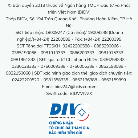
© Bản quyền 2018 thuộc về Ngân hàng TMCP Đầu tư và Phát
triển Việt Nam (BIDV)
Tháp BIDV, Số 194 Trần Quang Khải, Phường Hoàn Kiếm, TP Hà
Nội
SĐT tiếp nhận: 19009247 (Cá nhân)/ 19009248 (Doanh
nghiệp)/(+84-24) 22200588 - Fax: (+84-24) 22200399
SĐT Tổng đài TTCSKH: 02422200588 - 0385290066 -
0385190066 - 0981910333 - 0866200333 - 0981915333 -
0981951333 | SĐT gọi ra từ Chi nhánh BIDV: 0336258333 -
0336128333 - 0766069388 - 0766056388 - 0852198088 -
0822150068 | SĐT xác minh giao dịch thẻ, giao dịch chuyển tiền:
02422200520 - 0981358335 - 0862136388 - 0862159399
Email:
bidv247@bidv.com.vn
Swift code: BIDVVNVX