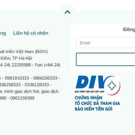
Đăng 
ang
Liên hệ cá nhân
t triển Việt Nam (BIDV)
 Kiếm, TP Hà Nội
4-24) 22200588 - Fax: (+84-24)
 - 0981910333 - 0866200333 -
0336258333 - 0336128333 -
minh giao dịch thẻ, giao dịch
388 - 0862159399