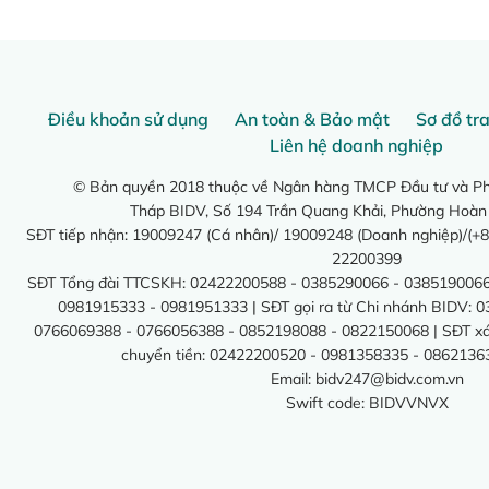
Điều khoản sử dụng
An toàn & Bảo mật
Sơ đồ tr
Liên hệ doanh nghiệp
© Bản quyền 2018 thuộc về Ngân hàng TMCP Đầu tư và Phá
Tháp BIDV, Số 194 Trần Quang Khải, Phường Hoàn
SĐT tiếp nhận: 19009247 (Cá nhân)/ 19009248 (Doanh nghiệp)/(+8
22200399
SĐT Tổng đài TTCSKH: 02422200588 - 0385290066 - 0385190066
0981915333 - 0981951333 | SĐT gọi ra từ Chi nhánh BIDV: 
0766069388 - 0766056388 - 0852198088 - 0822150068 | SĐT xác 
chuyển tiền: 02422200520 - 0981358335 - 0862136
Email:
bidv247@bidv.com.vn
Swift code: BIDVVNVX