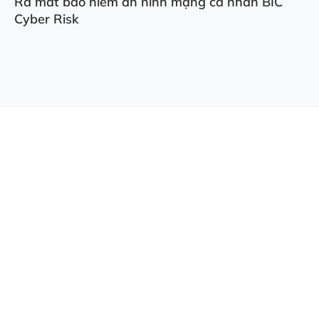
Ra mắt bảo hiểm an ninh mạng cá nhân BIC
Cyber Risk