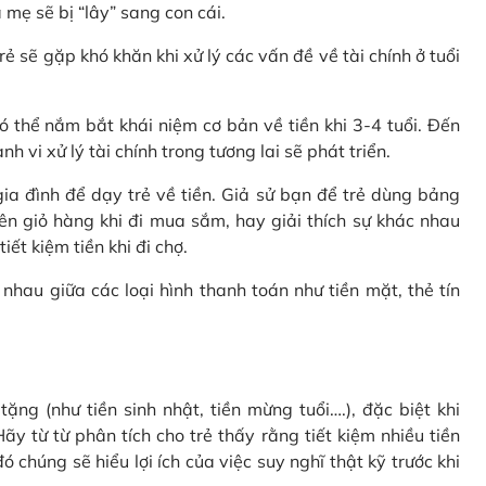
 mẹ sẽ bị “lây” sang con cái.
rẻ sẽ gặp khó khăn khi xử lý các vấn đề về tài chính ở tuổi
 thể nắm bắt khái niệm cơ bản về tiền khi 3-4 tuổi. Đến
 vi xử lý tài chính trong tương lai sẽ phát triển.
a đình để dạy trẻ về tiền. Giả sử bạn để trẻ dùng bảng
ên giỏ hàng khi đi mua sắm, hay giải thích sự khác nhau
ết kiệm tiền khi đi chợ.
nhau giữa các loại hình thanh toán như tiền mặt, thẻ tín
ặng (như tiền sinh nhật, tiền mừng tuổi….), đặc biệt khi
ãy từ từ phân tích cho trẻ thấy rằng tiết kiệm nhiều tiền
 chúng sẽ hiểu lợi ích của việc suy nghĩ thật kỹ trước khi