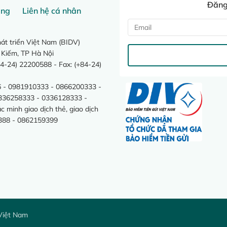
Đăng 
ang
Liên hệ cá nhân
t triển Việt Nam (BIDV)
 Kiếm, TP Hà Nội
4-24) 22200588 - Fax: (+84-24)
 - 0981910333 - 0866200333 -
0336258333 - 0336128333 -
minh giao dịch thẻ, giao dịch
388 - 0862159399
Việt Nam