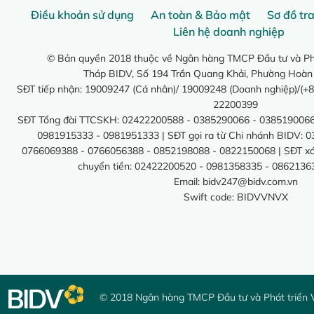
Điều khoản sử dụng
An toàn & Bảo mật
Sơ đồ tr
Liên hệ doanh nghiệp
© Bản quyền 2018 thuộc về Ngân hàng TMCP Đầu tư và Phá
Tháp BIDV, Số 194 Trần Quang Khải, Phường Hoàn
SĐT tiếp nhận: 19009247 (Cá nhân)/ 19009248 (Doanh nghiệp)/(+8
22200399
SĐT Tổng đài TTCSKH: 02422200588 - 0385290066 - 0385190066
0981915333 - 0981951333 | SĐT gọi ra từ Chi nhánh BIDV: 
0766069388 - 0766056388 - 0852198088 - 0822150068 | SĐT xác 
chuyển tiền: 02422200520 - 0981358335 - 0862136
Email:
bidv247@bidv.com.vn
Swift code: BIDVVNVX
© 2018 Ngân hàng TMCP Đầu tư và Phát triển 