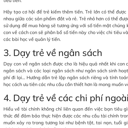
tiêu tiền.
Hãy tạo cơ hội để trẻ kiếm thêm tiền. Trẻ lớn có thể đượ
nhau giữa các sản phẩm đắt và rẻ. Trẻ nhỏ hơn có thể đượ
sử dụng để mua hàng sẽ tương ứng với số tiền mặt chúng 
con về cách con sẽ phân bổ số tiền này cho việc chi tiêu và 
các bài học về quản lý tiền.
3. Dạy trẻ về ngân sách
Dạy con về ngân sách được cho là hiệu quả nhất khi con c
ngân sách và các loại ngân sách như ngân sách sinh hoạt 
phí đi lại… Hướng dẫn trẻ lập ngân sách riêng và tính toán
học cách ưu tiên các nhu cầu cần thiết hơn là mong muốn v
4. Dạy trẻ về các chi phí ng
Hiểu về tài chính không chỉ liên quan đến việc bạn tiêu 
thức để đảm bảo thực hiện được các nhu cầu tài chính tron
muốn xảy ra trong tương lai như bệnh tật, tai nạn, tuổi gi