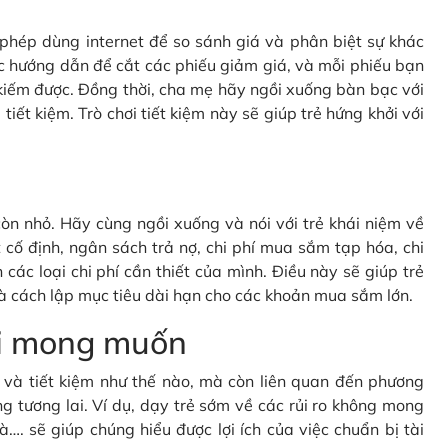
c phép dùng internet để so sánh giá và phân biệt sự khác
c hướng dẫn để cắt các phiếu giảm giá, và mỗi phiếu bạn
kiếm được. Đồng thời, cha mẹ hãy ngồi xuống bàn bạc với
tiết kiệm. Trò chơi tiết kiệm này sẽ giúp trẻ hứng khởi với
òn nhỏ. Hãy cùng ngồi xuống và nói với trẻ khái niệm về
cố định, ngân sách trả nợ, chi phí mua sắm tạp hóa, chi
 các loại chi phí cần thiết của mình. Điều này sẽ giúp trẻ
à cách lập mục tiêu dài hạn cho các khoản mua sắm lớn.
oài mong muốn
gì và tiết kiệm như thế nào, mà còn liên quan đến phương
g tương lai. Ví dụ, dạy trẻ sớm về các rủi ro không mong
à…. sẽ giúp chúng hiểu được lợi ích của việc chuẩn bị tài