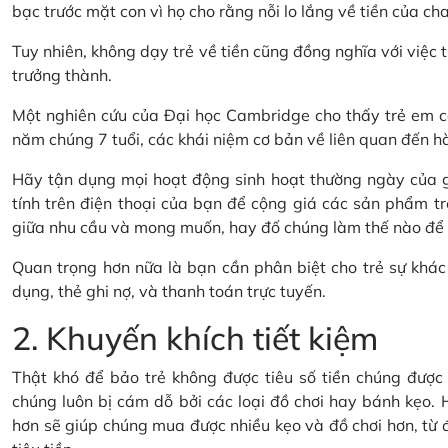
bạc trước mặt con vì họ cho rằng nỗi lo lắng về tiền của cha
Tuy nhiên, không dạy trẻ về tiền cũng đồng nghĩa với việc t
trưởng thành.
Một nghiên cứu của Đại học Cambridge cho thấy trẻ em có
năm chúng 7 tuổi, các khái niệm cơ bản về liên quan đến hành
Hãy tận dụng mọi hoạt động sinh hoạt thường ngày của gi
tính trên điện thoại của bạn để cộng giá các sản phẩm tr
giữa nhu cầu và mong muốn, hay đố chúng làm thế nào để ti
Quan trọng hơn nữa là bạn cần phân biệt cho trẻ sự khác 
dụng, thẻ ghi nợ, và thanh toán trực tuyến.
2. Khuyến khích tiết kiệm
Thật khó để bảo trẻ không được tiêu số tiền chúng được t
chúng luôn bị cám dỗ bởi các loại đồ chơi hay bánh kẹo. H
hơn sẽ giúp chúng mua được nhiều kẹo và đồ chơi hơn, từ đó