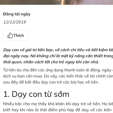
Đăng tải ngày
12/12/2019
Thích
Dạy con về giá trị tiền bạc, về cách chi tiêu và tiết kiệm 
đại ngày nay. Nó không chỉ là một kỹ năng cần thiết tro
thói quen, nhân cách tốt cho trẻ ngay khi còn nhỏ.
Từ tiền ảo cho đến các ứng dụng thanh toán di động, ngày 
dịch vụ bạn cần mua. Do vậy, các kiến thức về tài chính c
sau đây để bắt đầu dạy con trẻ các bài học về tiền.
1. Dạy con từ sớm
Nhiều bậc cha mẹ thấy khó khăn khi dạy trẻ về tiền. Họ bă
biết hay khi nào là thời điểm phù hợp để dạy về các kiến