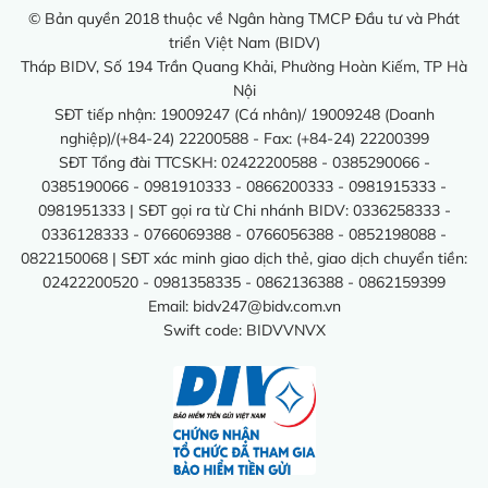
© Bản quyền 2018 thuộc về Ngân hàng TMCP Đầu tư và Phát
triển Việt Nam (BIDV)
Tháp BIDV, Số 194 Trần Quang Khải, Phường Hoàn Kiếm, TP Hà
Nội
SĐT tiếp nhận: 19009247 (Cá nhân)/ 19009248 (Doanh
nghiệp)/(+84-24) 22200588 - Fax: (+84-24) 22200399
SĐT Tổng đài TTCSKH: 02422200588 - 0385290066 -
0385190066 - 0981910333 - 0866200333 - 0981915333 -
0981951333 | SĐT gọi ra từ Chi nhánh BIDV: 0336258333 -
0336128333 - 0766069388 - 0766056388 - 0852198088 -
0822150068 | SĐT xác minh giao dịch thẻ, giao dịch chuyển tiền:
02422200520 - 0981358335 - 0862136388 - 0862159399
Email:
bidv247@bidv.com.vn
Swift code: BIDVVNVX