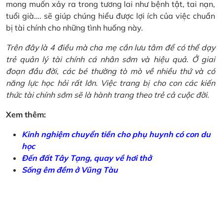
mong muốn xảy ra trong tương lai như bệnh tật, tai nạn,
tuổi già…. sẽ giúp chúng hiểu được lợi ích của việc chuẩn
bị tài chính cho những tình huống này.
Trên đây là 4 điều mà cha mẹ cần lưu tâm để có thể dạy
trẻ quản lý tài chính cá nhân sớm và hiệu quả. Ở giai
đoạn đầu đời, các bé thường tò mò về nhiều thứ và có
năng lực học hỏi rất lớn. Việc trang bị cho con các kiến
thức tài chính sớm sẽ là hành trang theo trẻ cả cuộc đời.
Xem thêm:
Kinh nghiệm chuyển tiền cho phụ huynh có con du
học
Đến đất Tây Tạng, quay về hơi thở
Sống êm đềm ở Vũng Tàu