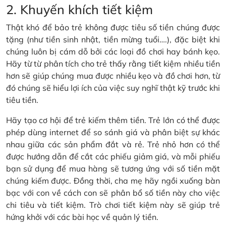
2. Khuyến khích tiết kiệm
Thật khó để bảo trẻ không được tiêu số tiền chúng được
tặng (như tiền sinh nhật, tiền mừng tuổi….), đặc biệt khi
chúng luôn bị cám dỗ bởi các loại đồ chơi hay bánh kẹo.
Hãy từ từ phân tích cho trẻ thấy rằng tiết kiệm nhiều tiền
hơn sẽ giúp chúng mua được nhiều kẹo và đồ chơi hơn, từ
đó chúng sẽ hiểu lợi ích của việc suy nghĩ thật kỹ trước khi
tiêu tiền.
Hãy tạo cơ hội để trẻ kiếm thêm tiền. Trẻ lớn có thể được
phép dùng internet để so sánh giá và phân biệt sự khác
nhau giữa các sản phẩm đắt và rẻ. Trẻ nhỏ hơn có thể
được hướng dẫn để cắt các phiếu giảm giá, và mỗi phiếu
bạn sử dụng để mua hàng sẽ tương ứng với số tiền mặt
chúng kiếm được. Đồng thời, cha mẹ hãy ngồi xuống bàn
bạc với con về cách con sẽ phân bổ số tiền này cho việc
chi tiêu và tiết kiệm. Trò chơi tiết kiệm này sẽ giúp trẻ
hứng khởi với các bài học về quản lý tiền.