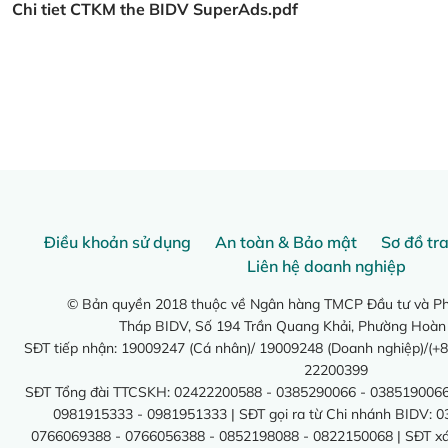
Chi tiet CTKM the BIDV SuperAds.pdf
Điều khoản sử dụng
An toàn & Bảo mật
Sơ đồ tr
Liên hệ doanh nghiệp
© Bản quyền 2018 thuộc về Ngân hàng TMCP Đầu tư và Phá
Tháp BIDV, Số 194 Trần Quang Khải, Phường Hoàn
SĐT tiếp nhận: 19009247 (Cá nhân)/ 19009248 (Doanh nghiệp)/(+8
22200399
SĐT Tổng đài TTCSKH: 02422200588 - 0385290066 - 0385190066
0981915333 - 0981951333 | SĐT gọi ra từ Chi nhánh BIDV: 
0766069388 - 0766056388 - 0852198088 - 0822150068 | SĐT xác 