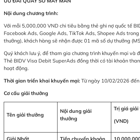
ƯU ĐÃI QUAY SỐ MAY MẮN
Nội dung chương trình:
Với mỗi 5,000,000 VND chi tiêu bằng thẻ ghi nợ quốc tế
Facebook Ads, Google Ads, TikTok Ads, Shopee Ads trong thời
thưởng), khách hàng sẽ nhận được 01 mã số dự thưởng (M
Quý khách lưu ý, để tham gia chương trình khuyến mại và đ
Thẻ BIDV Visa Debit SuperAds đồng thời có tài khoản tha
hoạt động.
Thời gian triển khai khuyến mại:
Từ ngày 10/02/2026 đến
Cơ cấu giải thưởng
Trị giá giả
Nội dung giải
Tên giải thưởng
thưởng
(VND)
Giải Nhất
Tiền chuyển khoản
10,000,00