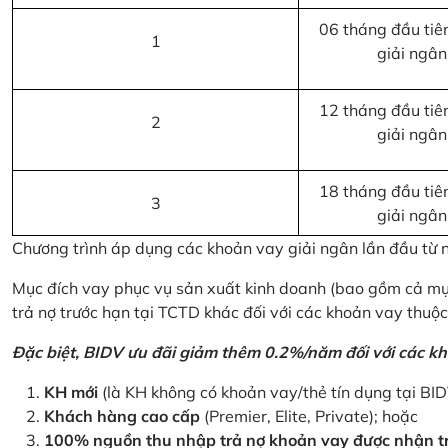
06 tháng đầu tiên
1
giải ngân
12 tháng đầu tiên
2
giải ngân
18 tháng đầu tiên
3
giải ngân
Chương trình áp dụng các khoản vay giải ngân lần đầu từ
Mục đích vay phục vụ sản xuất kinh doanh (bao gồm cả mục
trả nợ trước hạn tại TCTD khác đối với các khoản vay thuộc
Đặc biệt, BIDV ưu đãi giảm thêm 0.2%/năm đối với các kh
KH mới
(là KH không có khoản vay/thẻ tín dụng tại BI
Khách hàng cao cấp
(Premier, Elite, Private); hoặc
100% nguồn thu nhập trả nợ khoản vay được nhận tr