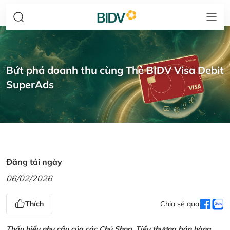
Bứt phá doanh thu cùng Thẻ BIDV Visa Debit
SuperAds
Đăng tải ngày
06/02/2026
Thích
Chia sẻ qua
Thấu hiểu nhu cầu của các Chủ Shop, Tiểu thương bán hàng