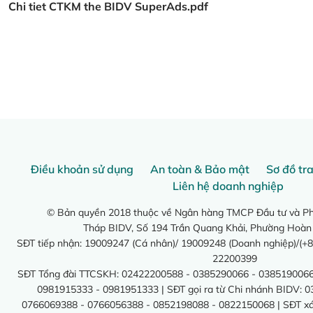
Chi tiet CTKM the BIDV SuperAds.pdf
Điều khoản sử dụng
An toàn & Bảo mật
Sơ đồ tr
Liên hệ doanh nghiệp
© Bản quyền 2018 thuộc về Ngân hàng TMCP Đầu tư và Phá
Tháp BIDV, Số 194 Trần Quang Khải, Phường Hoàn
SĐT tiếp nhận: 19009247 (Cá nhân)/ 19009248 (Doanh nghiệp)/(+8
22200399
SĐT Tổng đài TTCSKH: 02422200588 - 0385290066 - 0385190066
0981915333 - 0981951333 | SĐT gọi ra từ Chi nhánh BIDV: 
0766069388 - 0766056388 - 0852198088 - 0822150068 | SĐT xác 