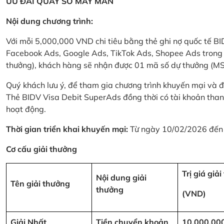
ƯU ĐÃI QUAY SỐ MAY MẮN
Nội dung chương trình:
Với mỗi 5,000,000 VND chi tiêu bằng thẻ ghi nợ quốc tế
Facebook Ads, Google Ads, TikTok Ads, Shopee Ads trong thời
thưởng), khách hàng sẽ nhận được 01 mã số dự thưởng (M
Quý khách lưu ý, để tham gia chương trình khuyến mại và đ
Thẻ BIDV Visa Debit SuperAds đồng thời có tài khoản tha
hoạt động.
Thời gian triển khai khuyến mại:
Từ ngày 10/02/2026 đến
Cơ cấu giải thưởng
Trị giá giả
Nội dung giải
Tên giải thưởng
thưởng
(VND)
Giải Nhất
Tiền chuyển khoản
10,000,00